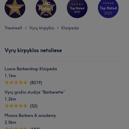
Treatwell
Vyrų kirpykla
Klaipeda
>
>
Vyrų kirpyklos netoliese
Lusca Barbershop Klaipėda
1,1km
(8219)
Vyrų grožio studija “Barberette”
1,2km
(52)
Mooza Barbers & academy
2,0km