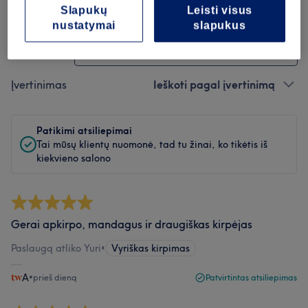
Atsiliepimų filtras
Slapukų
Leisti visus
nustatymai
slapukus
Paslauga
Visos paslaugos
Įvertinimas
Ieškoti pagal įvertinimą
Patikimi atsiliepimai
Tai mūsų klientų nuomonė, tad tu žinai, ko tikėtis iš
kiekvieno salono
Gerai apkirpo, mandagus ir draugiškas kirpėjas
Paslaugą atliko Yuri
•
Vyriškas kirpimas
A
•
prieš dieną
Patvirtintas atsiliepimas