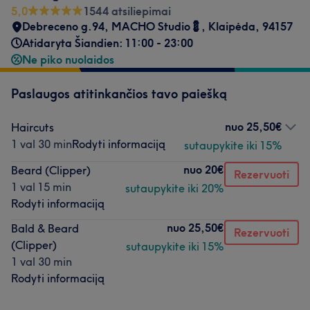
5,0
1544 atsiliepimai
Debreceno g.94, MACHO Studio💈
,
Klaipėda
,
94157
Atidaryta Šiandien: 11:00 - 23:00
Ne piko nuolaidos
Paslaugos atitinkančios tavo paiešką
nuo
25,50€
Haircuts
1 val 30 min
Rodyti informaciją
sutaupykite iki 15%
nuo
20€
Beard (Clipper)
Rezervuoti
1 val 15 min
sutaupykite iki 20%
Rodyti informaciją
nuo
25,50€
Bald & Beard
Rezervuoti
(Clipper)
sutaupykite iki 15%
1 val 30 min
Rodyti informaciją