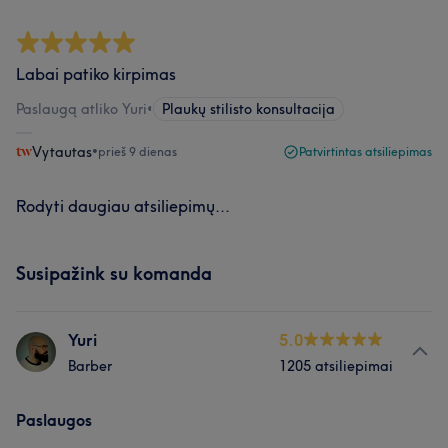
Labai patiko kirpimas
Paslaugą atliko Yuri
•
Plaukų stilisto konsultacija
Vytautas
•
prieš 9 dienas
Patvirtintas atsiliepimas
Rodyti daugiau atsiliepimų...
Susipažink su komanda
Yuri
5.0
Barber
1205 atsiliepimai
Paslaugos