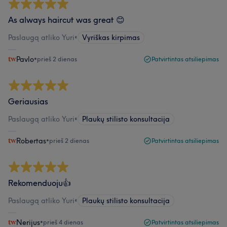
As always haircut was great 😊
Paslaugą atliko Yuri
•
Vyriškas kirpimas
Pavlo
•
prieš 2 dienas
Patvirtintas atsiliepimas
Geriausias
Paslaugą atliko Yuri
•
Plaukų stilisto konsultacija
Robertas
•
prieš 2 dienas
Patvirtintas atsiliepimas
Rekomenduoju👍
Paslaugą atliko Yuri
•
Plaukų stilisto konsultacija
Nerijus
•
prieš 4 dienas
Patvirtintas atsiliepimas