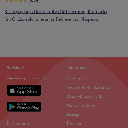
(684)
Kiti Vyrų kirpyklos esantys Debrecenas, Klaipeda
Kiti Grožio salonai esantys Debrecenas, Klaipeda
Susisiekti
Klientams
Klientų Pagalbos Centras
Grožio gidas
Treatwell dovanų kuponas
Užsisakyk naujienlaiškį
Treatwell žodynas
Sitemap
Partneriams
Treatwell