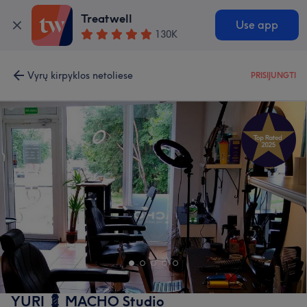
Treatwell
Use app
130K
Vyrų kirpyklos netoliese
PRISIJUNGTI
YURI 💈 MACHO Studio