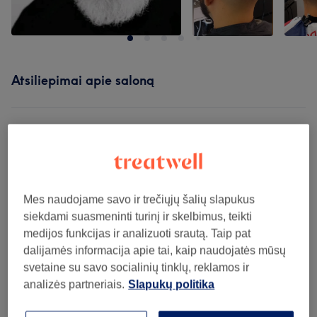
Atsiliepimai apie saloną
5,0
1544 atsiliepimai
Atmosfera
Mes naudojame savo ir trečiųjų šalių slapukus
siekdami suasmeninti turinį ir skelbimus, teikti
Švara
medijos funkcijas ir analizuoti srautą. Taip pat
dalijamės informacija apie tai, kaip naudojatės mūsų
Personalas
svetaine su savo socialinių tinklų, reklamos ir
analizės partneriais.
Slapukų politika