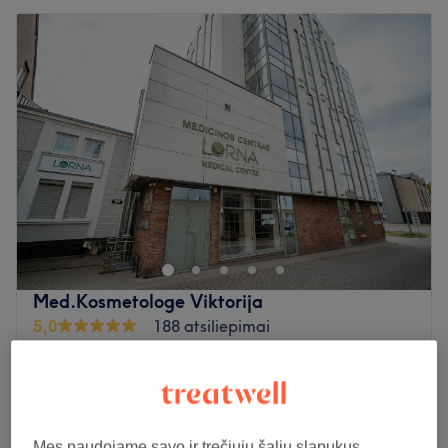
Med.Kosmetologe Viktorija
5,0
188 atsiliepimai
Vite, Klaipeda
Rodyti žemėlapyje
HYDRAFACIAL veido procedūra – tai veido
70€
valymo procedūra
80€
1 val
Mes naudojame savo ir trečiųjų šalių slapukus