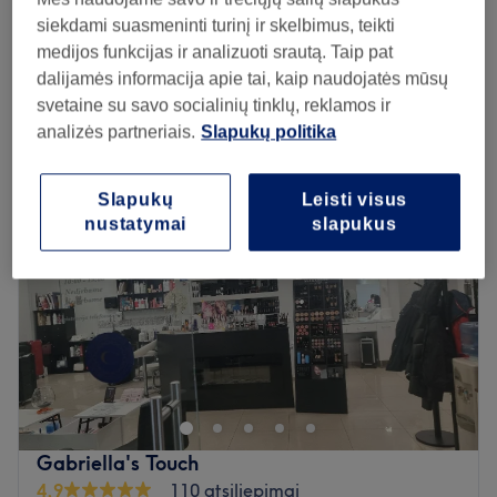
HYDRAFACIAL veido procedūra
70€
siekdami suasmeninti turinį ir skelbimus, teikti
1 val 30 min
medijos funkcijas ir analizuoti srautą. Taip pat
Peržiūrėti salono informaciją
dalijamės informacija apie tai, kaip naudojatės mūsų
svetaine su savo socialinių tinklų, reklamos ir
Pirmadienis
09:00
–
18:00
analizės partneriais.
Slapukų politika
Antradienis
09:00
–
18:00
Trečiadienis
09:00
–
18:00
Slapukų
Leisti visus
Ketvirtadienis
09:00
–
18:00
nustatymai
slapukus
Penktadienis
09:00
–
18:00
Šeštadienis
Uždaryta
Sekmadienis
Uždaryta
Pasirūpinkite savo išvaizda Medicinos centre Lorna, kuris
yra įsikūręs Klaipėdoje.
Artimiausias viešasis transportas:
Saloną yra lengva pasiekti autobusu: 9 (Vitės st.).
Gabriella's Touch
4,9
110 atsiliepimai