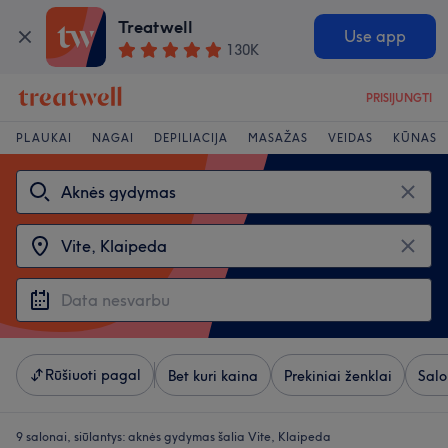
Treatwell
Use app
130K
PRISIJUNGTI
PLAUKAI
NAGAI
DEPILIACIJA
MASAŽAS
VEIDAS
KŪNAS
Rūšiuoti pagal
Bet kuri kaina
Prekiniai ženklai
Salo
9 salonai, siūlantys:
aknės gydymas šalia Vite, Klaipeda