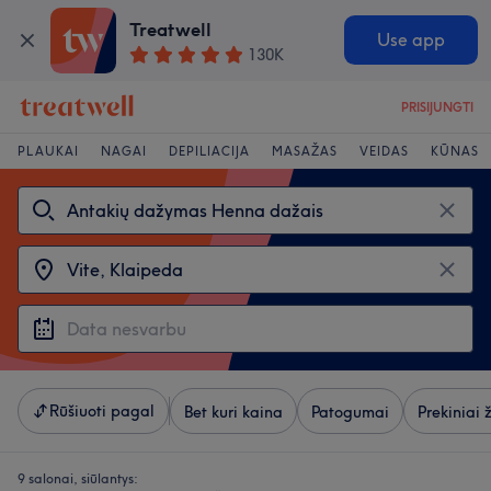
Treatwell
Use app
130K
PRISIJUNGTI
PLAUKAI
NAGAI
DEPILIACIJA
MASAŽAS
VEIDAS
KŪNAS
Rūšiuoti pagal
Bet kuri kaina
Patogumai
Prekiniai 
9 salonai, siūlantys: