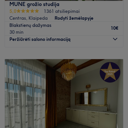
tuo, kad gaunu daugybę puikių emocijų ir galiu padėti
MUNE grožio studija
klientui tapti geriausia savęs versija.
5,0
1361 atsiliepimai
Atidaryti salono profilį
Centras, Klaipeda
Rodyti žemėlapyje
Blakstienų dažymas
10€
30 min
Peržiūrėti salono informaciją
Pirmadienis
09:00
–
19:00
Antradienis
09:00
–
19:00
Trečiadienis
09:00
–
19:00
Ketvirtadienis
09:00
–
19:00
Penktadienis
09:00
–
19:00
Šeštadienis
09:00
–
19:00
Sekmadienis
09:00
–
19:00
Čia jūsų lauks maloni aplinka. Profesionalios paslaugos
leis pasimėgauti laiku sau bei paryškins jūsų natūralius
bruožus. Čia kiekvienai apsilankiusiai kuriamas grožis yra