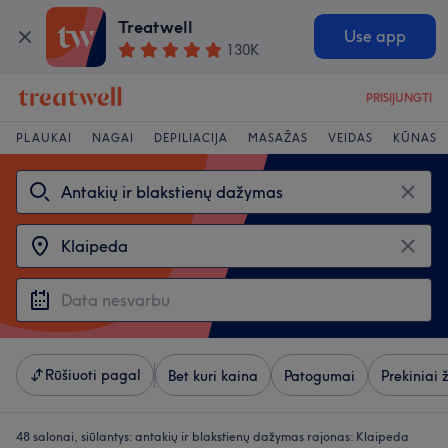
Treatwell
Use app
130K
PRISIJUNGTI
PLAUKAI
NAGAI
DEPILIACIJA
MASAŽAS
VEIDAS
KŪNAS
Rūšiuoti pagal
Bet kuri kaina
Patogumai
Prekiniai 
48 salonai, siūlantys:
antakių ir blakstienų dažymas rajonas: Klaipeda