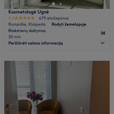
individualus!
Atidaryti salono profilį
Kosmetologė Ugnė
5,0
679 atsiliepimai
Rumpiške, Klaipeda
Rodyti žemėlapyje
Blakstienų dažymas
5€
20 min
Peržiūrėti salono informaciją
Pirmadienis
10:00
–
18:00
Antradienis
10:00
–
18:00
Trečiadienis
10:00
–
18:00
Ketvirtadienis
10:00
–
18:00
Penktadienis
10:00
–
18:00
Šeštadienis
10:00
–
15:00
Sekmadienis
Uždaryta
Jauki kosmetologijos kabineto aplinka, kurioje vyrauja
grožio ir ramybės harmonija. Kabinete atliekamos įvairios