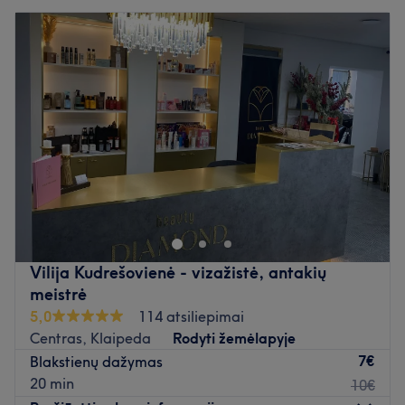
Vilija Kudrešovienė - vizažistė, antakių
meistrė
5,0
114 atsiliepimai
Centras, Klaipeda
Rodyti žemėlapyje
7€
Blakstienų dažymas
20 min
10€