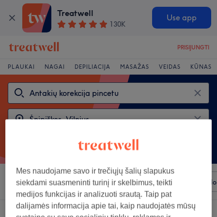
Treatwell
Use app
130K
PRISIJUNGTI
PLAUKAI
NAGAI
DEPILIACIJA
MASAŽAS
VEIDAS
KŪNAS
Mes naudojame savo ir trečiųjų šalių slapukus
Rūšiuoti pagal
Bet kuri kaina
Prekiniai ženklai
Salo
siekdami suasmeninti turinį ir skelbimus, teikti
medijos funkcijas ir analizuoti srautą. Taip pat
dalijamės informacija apie tai, kaip naudojatės mūsų
2 salonai, siūlantys:
antakių korekcija pincetu šalia Šnipiškes, Vilnius