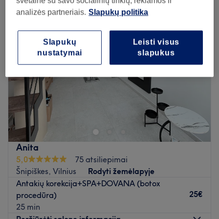
svetaine su savo socialinių tinklų, reklamos ir
analizės partneriais.
Slapukų politika
Slapukų
Leisti visus
nustatymai
slapukus
Anita
5,0
75 atsiliepimai
Šnipiškes, Vilnius
Rodyti žemėlapyje
Antakių korekcija+SPA+DOVANA (botox
25€
procedūra)
25 min
Peržiūrėti salono informaciją