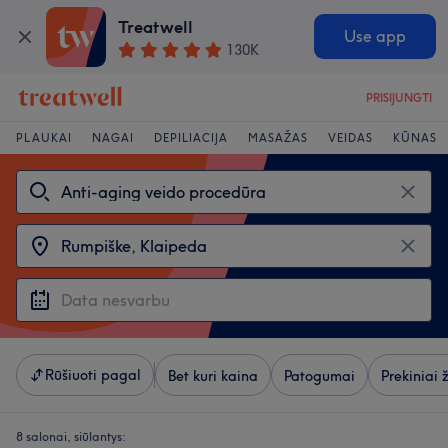
Treatwell
Use app
130K
PRISIJUNGTI
PLAUKAI
NAGAI
DEPILIACIJA
MASAŽAS
VEIDAS
KŪNAS
Rūšiuoti pagal
Bet kuri kaina
Patogumai
Prekiniai 
8 salonai, siūlantys: