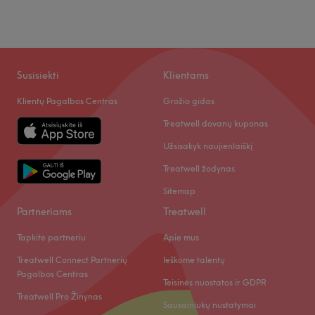
Ketvirtadienis
08:00
–
20:00
Penktadienis
08:00
–
20:00
Kas mums patinka:
Šeštadienis
Uždaryta
Atmosfera:
rami ir profesionali.
Sekmadienis
Uždaryta
Specializacija:
akupunktūra, fizioterapija, kineziterapija,
Kuksando.
Susisiekti
Klientams
Odos spindesys - grožio klinika Klaipėdoje. Rūpinasi,
Naudojami prekių ženklai ir produktai:
vienkartinės
Klientų Pagalbos Centras
Grožio gidas
puosialėja ir gydo Jūsų veido odą!
sterilizuotos adatos, profesionalūs prietaisai.
Papildomi akcentai:
centras yra lengvai pasiekiamas
Treatwell dovanų kuponas
Atidaryti salono profilį
viešuoju transportu, erdvi automobilių parkavimo vieta.
Užsisakyk naujienlaiškį
Atidaryti salono profilį
Treatwell žodynas
Sitemap
Partneriams
Treatwell
Tapkite partneriu
Apie mus
Treatwell Connect Partnerių
Ieškome talentų
Pagalbos Centras
Teisinės nuostatos ir GDPR
Treatwell Pro Žinynas
Sausainiukų nustatymai