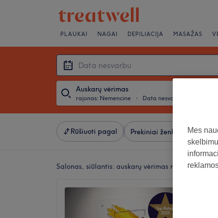
PLAUKAI
NAGAI
DEPILIACIJA
MASAŽAS
V
Auskarų vėrimas
rajonas: Nemencine
・
Data nesvarbu
Mes naud
Rūšiuoti pagal
Prekiniai ženklai
Salona
skelbimus
informaci
reklamos 
Salonas, siūlantis:
auskarų vėrimas rajonas: Neme
Remake
4,9
Nemenc