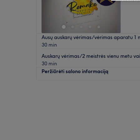
Ausų auskarų vėrimas/vėrimas aparatu 1 
30 min
Auskarų vėrimas/2 meistrės vienu metu vai
30 min
Peržiūrėti salono informaciją
Pirmadienis
07:00
–
21:00
Antradienis
07:00
–
21:00
Trečiadienis
07:00
–
21:00
Ketvirtadienis
07:00
–
21:00
Penktadienis
07:00
–
21:00
Šeštadienis
07:00
–
21:00
Sekmadienis
07:00
–
21:00