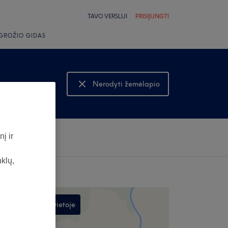
TAVO VERSLUI
PRISIJUNGTI
GROŽIO GIDAS
Nerodyti žemėlapio
Rodyti žemėlapį
į ir
nklų,
Ieškoti šioje vietoje
,