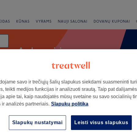
EIDAS
KŪNAS
VYRAMS
NAUJI SALONAI
DOVANŲ KUPONAI
Auskarų vėrimas
ojame savo ir trečiųjų šalių slapukus siekdami suasmeninti turin
i
Greiti pasiūlymai
Vertinimas
, teikti medijos funkcijas ir analizuoti srautą. Taip pat dalijamės
ja apie tai, kaip naudojatės mūsų svetaine su savo socialinių ti
ir analizės partneriais.
Slapukų politika
ncine
+
 grožio studija
Slapukų nustatymai
Leisti visus slapukus
5662 atsiliepimai
−
ine