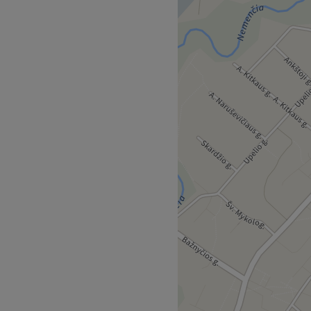
.
Atidaryti salono profilį