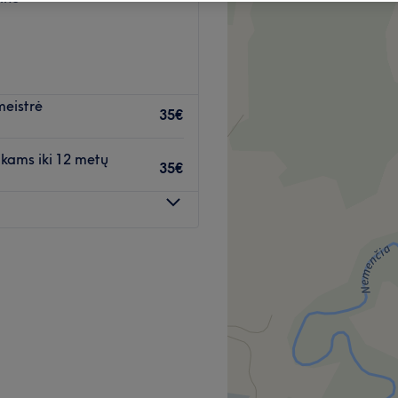
meistrė
35€
kams iki 12 metų
35€