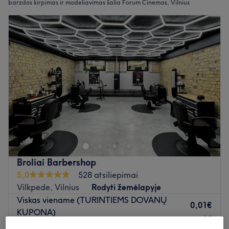
barzdos kirpimas ir modeliavimas šalia Forum Cinemas, Vilnius
Broliai Barbershop
5,0
528 atsiliepimai
Vilkpede, Vilnius
Rodyti žemėlapyje
Viskas viename (TURINTIEMS DOVANŲ
0,01€
KUPONA)
1€
1 val 30 min