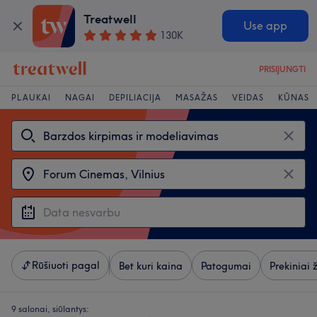
Treatwell
Use app
130K
PRISIJUNGTI
PLAUKAI
NAGAI
DEPILIACIJA
MASAŽAS
VEIDAS
KŪNAS
Rūšiuoti pagal
Bet kuri kaina
Patogumai
Prekiniai 
9 salonai, siūlantys: