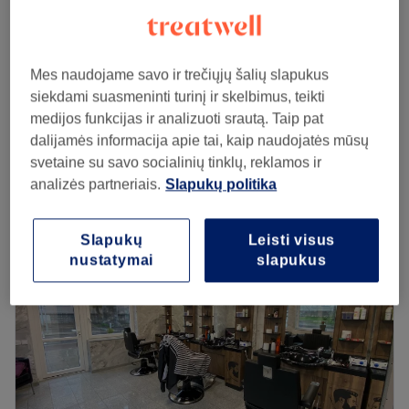
Specialus skutimasis (TURINTIEMS DOVANŲ
0,01€
KUPONA)
1€
1 val
Mes naudojame savo ir trečiųjų šalių slapukus
siekdami suasmeninti turinį ir skelbimus, teikti
Plaukų kirpimas ir barzdos modeliavimas
45€
medijos funkcijas ir analizuoti srautą. Taip pat
1 val 15 min
dalijamės informacija apie tai, kaip naudojatės mūsų
Peržiūrėti salono informaciją
svetaine su savo socialinių tinklų, reklamos ir
analizės partneriais.
Slapukų politika
Pirmadienis
10:00
–
21:00
Antradienis
10:00
–
21:00
Trečiadienis
10:00
–
21:00
Slapukų
Leisti visus
nustatymai
slapukus
Ketvirtadienis
10:00
–
21:00
Penktadienis
10:00
–
21:00
Šeštadienis
10:00
–
21:00
Sekmadienis
10:00
–
21:00
Taip pat mūsų barbershope klientai gali jaustis patogiai
ir maloniai leisti laiką – čia yra „PlayStation 5“, masažo