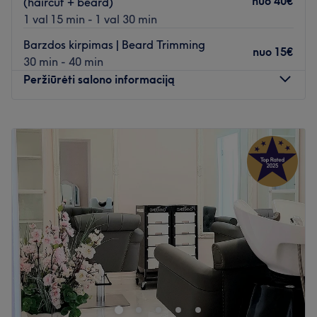
nuo
40€
(haircut + beard)
1 val 15 min - 1 val 30 min
Barzdos kirpimas | Beard Trimming
nuo
15€
30 min - 40 min
Peržiūrėti salono informaciją
Pirmadienis
09:00
–
20:00
Antradienis
09:00
–
20:00
Trečiadienis
09:00
–
20:00
Ketvirtadienis
07:00
–
20:00
Penktadienis
07:00
–
20:00
Šeštadienis
07:00
–
20:00
Sekmadienis
07:00
–
20:00
All we want to say is: hair, art, makeup, fun!
COME VISIT US!
Atidaryti salono profilį