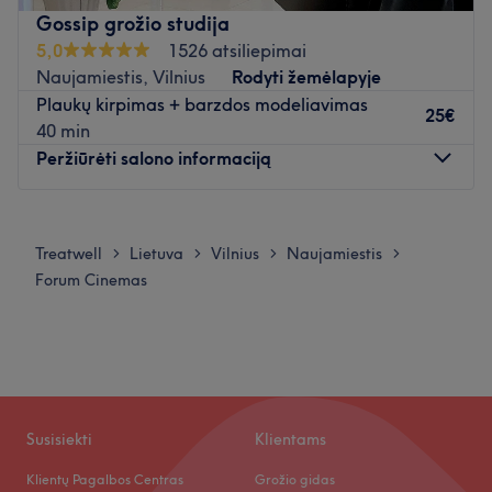
Gossip grožio studija
5,0
1526 atsiliepimai
Naujamiestis, Vilnius
Rodyti žemėlapyje
Plaukų kirpimas + barzdos modeliavimas
25€
40 min
Peržiūrėti salono informaciją
Pirmadienis
08:00
–
22:00
Antradienis
08:00
–
22:00
Treatwell
Lietuva
Vilnius
Naujamiestis
>
>
>
>
Trečiadienis
08:00
–
22:00
Forum Cinemas
Ketvirtadienis
08:00
–
22:00
Penktadienis
08:00
–
22:00
Šeštadienis
08:00
–
22:00
Sekmadienis
08:00
–
22:00
Nauja jauki grožio studija Naujamiestyje, kurioje Jūsų
Susisiekti
Klientams
laukia profesionalūs meistrai, gera nuotaika ir visos
Klientų Pagalbos Centras
Grožio gidas
populiariausios grožio procedūros.