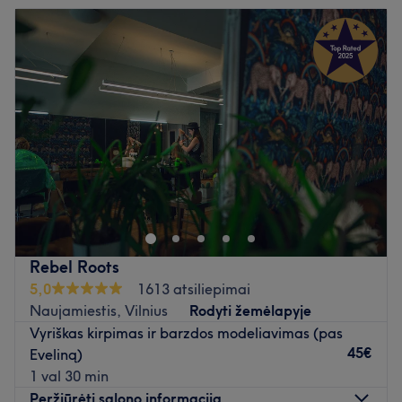
Antradienis
09:00
–
20:00
Trečiadienis
09:00
–
20:00
Ketvirtadienis
09:00
–
20:00
Penktadienis
09:00
–
20:00
Šeštadienis
10:00
–
20:00
Sekmadienis
10:00
–
17:00
712 idėja gimė žmogaus viduje – ten, kur gimsta laimė.
Gimė, augo ir kaip tikra laimė buvo pasidalinta su
keliais kitais - laimingais žmonėmis, kurie nusprendė
dovanoti laimę ir kitiems. Taip 712 įgijo kūną ir atsirado
Savanorių pr. pradžioje.
Rebel Roots
Kodėl 712?
5,0
1613 atsiliepimai
7 yra dažniausias laimingas skaičius.
Naujamiestis, Vilnius
Rodyti žemėlapyje
12 yra mėnesių skaičius.
Vyriškas kirpimas ir barzdos modeliavimas (pas
Tikra laimė nėra epizodinė, ji trunka nuolat. Todėl
45€
Eveliną)
įgyvendindami savo idėją, mes visus metus dovanosime
1 val 30 min
Jums gerą savijautą, išvaizdą ir dalinsimės gyvenimo
Peržiūrėti salono informaciją