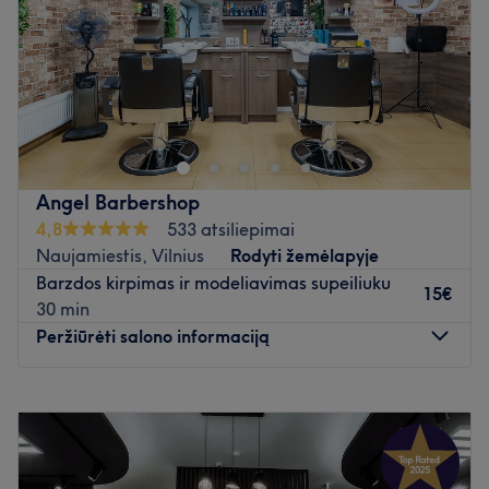
Šeštadienis
09:00
–
20:00
Sekmadienis
09:00
–
20:00
Atidaryti salono profilį
Angel Barbershop
4,8
533 atsiliepimai
Naujamiestis, Vilnius
Rodyti žemėlapyje
Barzdos kirpimas ir modeliavimas supeiliuku
15€
30 min
Peržiūrėti salono informaciją
Pirmadienis
15:00
–
19:00
Antradienis
10:00
–
19:00
Trečiadienis
10:00
–
19:00
Ketvirtadienis
10:00
–
19:00