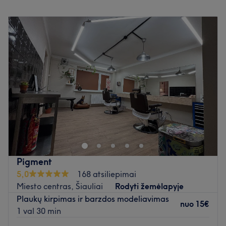
Pirmadienis
10:00
–
20:00
Antradienis
10:00
–
20:00
Trečiadienis
10:00
–
20:00
Ketvirtadienis
10:00
–
20:00
Penktadienis
10:00
–
20:00
Šeštadienis
10:00
–
18:00
Sekmadienis
10:00
–
18:00
Atnaujinkite savo išvaizdą pas Liną, kuri dirba grožio
salone Kopos Tilžės prekybos centre, Šiauliuose.
Atliekamos paslaugos: vyriškas plaukų kirpimas ir
modeliavimas, suṣ̌ukavimas, barzdos formavimas,
vaikiški kirpimai. Mažus vaikučius kerpamame specialioje
Pigment
mašinytėje. Tai tik kelios šios puikios kirpėjos siūlomos
5,0
168 atsiliepimai
paslaugos. Salone už paslaugas galima atsiskaityti tiek
Miesto centras, Šiauliai
Rodyti žemėlapyje
grynaisiais, tiek kortele.
Plaukų kirpimas ir barzdos modeliavimas
nuo
15€
1 val 30 min
Artimiausias viešasis transportas: