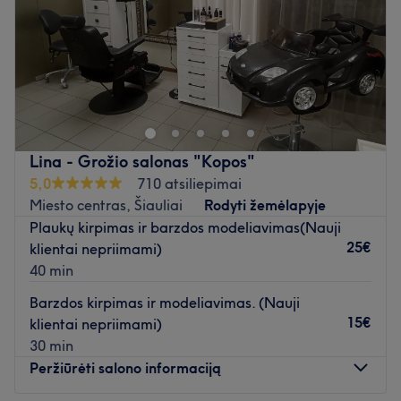
Kalbos: lietuvių ir rusų.
Sekmadienis
Uždaryta
Atidaryti salono profilį
Mr. Trashman is first men only barbershop in Šiauliai.
Fresh haircuts cold beers and lots of rock'n roll it's the
best we have to offer.
Atidaryti salono profilį
Lina - Grožio salonas "Kopos"
5,0
710 atsiliepimai
Miesto centras, Šiauliai
Rodyti žemėlapyje
Plaukų kirpimas ir barzdos modeliavimas(Nauji
25€
klientai nepriimami)
40 min
Barzdos kirpimas ir modeliavimas. (Nauji
15€
klientai nepriimami)
30 min
Peržiūrėti salono informaciją