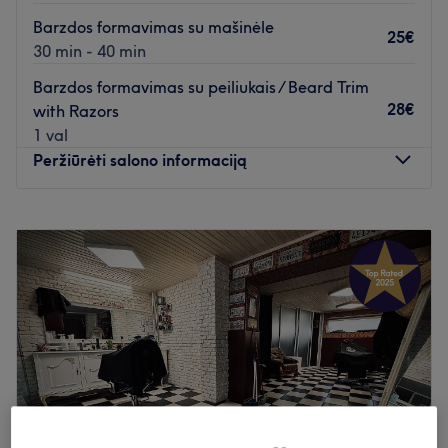
Barzdos formavimas su mašinėle
25€
30 min - 40 min
Barzdos formavimas su peiliukais / Beard Trim
28€
with Razors
1 val
Peržiūrėti salono informaciją
Pirmadienis
10:00
–
19:00
Antradienis
08:00
–
19:00
Trečiadienis
08:00
–
19:00
Ketvirtadienis
08:00
–
19:00
Penktadienis
08:00
–
19:00
Šeštadienis
08:00
–
14:00
Sekmadienis
Uždaryta
Atnaujinkite savo išvaizdą Sharp Barbers salone, kuris yra
įsikūręs Šiauliuose. Plaukų kirpimas, barzdos formavimas