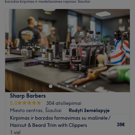
barzdos kirpimas ir modeliavimas rajonas: Šiauliai
Sharp Barbers
5,0
304 atsiliepimai
Miesto centras, Šiauliai
Rodyti žemėlapyje
Kirpimas ir barzdos formavimas su mašinėle /
38€
Haircut & Beard Trim with Clippers
1 val