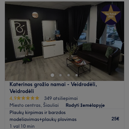
Antradienis
09:00
–
19:00
Atidaryti salono profilį
Trečiadienis
09:00
–
19:00
Ketvirtadienis
09:00
–
19:00
Penktadienis
09:00
–
19:00
Šeštadienis
Uždaryta
Sekmadienis
Uždaryta
Atnaujinkite savo išvaizdą salone Barbers house, kuris yra
įsikūręs Šiauliuose. Plaukų kirpimas, barzdos formavimas
ir šukuosena - tai tik kelios šio puikaus barberio siūlomų
paslaugų.
Katerinos grožio namai - Veidrodėli,
Artimiausias viešasis transportas:
Veidrodėli
Saloną yra lengva pasiekti iš visų rajonų.
4,9
349 atsiliepimai
Miesto centras, Šiauliai
Rodyti žemėlapyje
Komanda:
Plaukų kirpimas ir barzdos
Barberis yra patyręs ir atidus specialistas, kuris užtikrins
25€
modeliavimas+plaukų plovimas
kokybiškai atliktas paslaugas bei profesionalų
1 val 10 min
aptarnavimą.