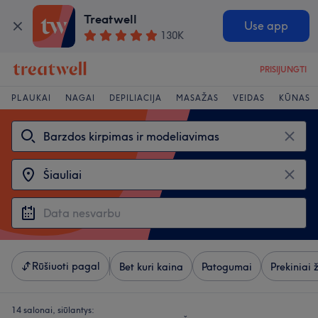
Treatwell
Use app
130K
PRISIJUNGTI
PLAUKAI
NAGAI
DEPILIACIJA
MASAŽAS
VEIDAS
KŪNAS
Rūšiuoti pagal
Bet kuri kaina
Patogumai
Prekiniai 
14 salonai, siūlantys: