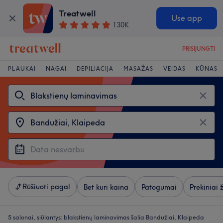
Treatwell
Use app
130K
PRISIJUNGTI
PLAUKAI
NAGAI
DEPILIACIJA
MASAŽAS
VEIDAS
KŪNAS
Rūšiuoti pagal
Bet kuri kaina
Patogumai
Prekiniai 
5 salonai, siūlantys:
blakstienų laminavimas šalia Bandužiai, Klaipeda