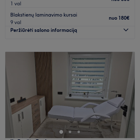
1 val
Blakstienų laminavimo kursai
nuo
180€
9 val
Peržiūrėti salono informaciją
Pirmadienis
06:00
–
20:00
Antradienis
06:00
–
20:00
Trečiadienis
06:00
–
20:00
Ketvirtadienis
06:00
–
20:00
Penktadienis
06:00
–
20:00
Šeštadienis
06:00
–
20:00
Sekmadienis
06:00
–
20:00
Palepinkite save Beauty Zone Grožio Studijoje, kuris yra
įsikūręs Klaipėdoje, vos kelių minučių atstumu nuo
Klaipėdos koncertų salės. Vyrų kirpimas, šaknų dažymas
bei plaukų garbanojimas ir dar dual procedūrų kurias
atliekame - tai tik kelios šio nuostabaus salono siūlomų