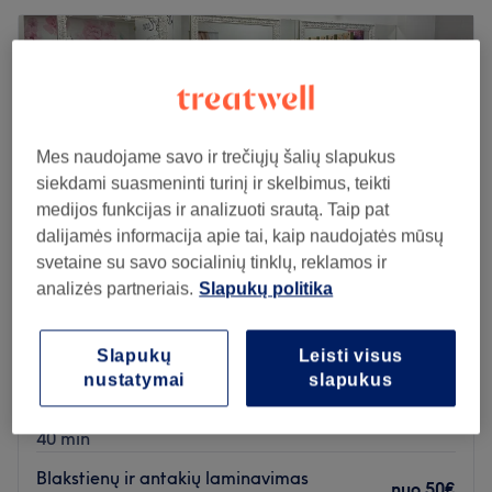
Mes naudojame savo ir trečiųjų šalių slapukus
siekdami suasmeninti turinį ir skelbimus, teikti
medijos funkcijas ir analizuoti srautą. Taip pat
dalijamės informacija apie tai, kaip naudojatės mūsų
svetaine su savo socialinių tinklų, reklamos ir
analizės partneriais.
Slapukų politika
Beauty Zone Grožio Studija
Slapukų
Leisti visus
5,0
147 atsiliepimai
nustatymai
slapukus
Pempininkai, Klaipeda
Rodyti žemėlapyje
Blakstienų laminavimas
nuo
25€
40 min
Blakstienų ir antakių laminavimas
nuo
50€