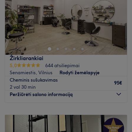
Šeštadienis
11:00
–
20:00
Sekmadienis
11:00
–
20:00
Kirpimas man ne vien tik darbas, bet ir MALONUMAS.
Atidaryti salono profilį
Žirkliarankiai
5,0
644 atsiliepimai
Senamiestis, Vilnius
Rodyti žemėlapyje
Cheminis sušukavimas
95€
2 val 30 min
Peržiūrėti salono informaciją
Pirmadienis
09:00
–
19:00
Antradienis
09:00
–
19:00
Trečiadienis
09:00
–
19:00
Ketvirtadienis
10:00
–
19:00