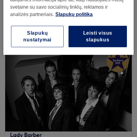
Cheminis garbanojimas (jaunuoliams) |
svetaine su savo socialinių tinklų, reklamos ir
nuo
50€
Chemical perm (Youth)
analizės partneriais.
Slapukų politika
1 val 25 min - 1 val 55 min
Peržiūrėti salono informaciją
Slapukų
Leisti visus
nustatymai
slapukus
Pirmadienis
09:00
–
22:00
Antradienis
09:00
–
22:00
Trečiadienis
09:00
–
22:00
Ketvirtadienis
09:00
–
22:00
Penktadienis
09:00
–
22:00
Šeštadienis
10:00
–
20:00
Sekmadienis
10:00
–
20:00
Atnaujinkite savo išvaizdą Barzdočiai Barbershop, kuris
yra įsikūręs Vilniuje. Plaukų kirpimas, barzdos formavimas
ir šukuosena - tai tik kelios šio puikaus salono siūlomų
paslaugų.
Lady Barber