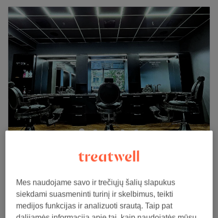
Barzdočiai Barbershop (Aguonų g. 3, Vilnius)
4,8
220 atsiliepimai
Senamiestis, Vilnius
Rodyti žemėlapyje
Cheminis garbanojimas (Vyrams) |
Mes naudojame savo ir trečiųjų šalių slapukus
nuo
50€
Chemical Perm (Men)
siekdami suasmeninti turinį ir skelbimus, teikti
1 val 30 min - 2 val
medijos funkcijas ir analizuoti srautą. Taip pat
dalijamės informacija apie tai, kaip naudojatės mūsų