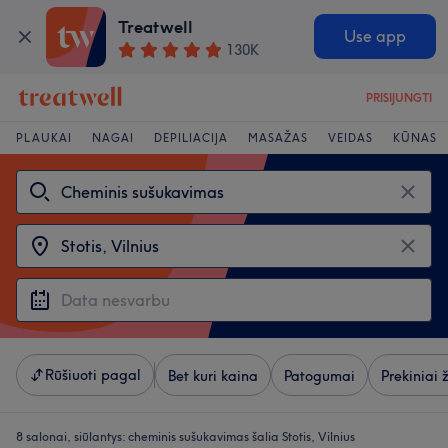
Treatwell
Use app
130K
PRISIJUNGTI
PLAUKAI
NAGAI
DEPILIACIJA
MASAŽAS
VEIDAS
KŪNAS
Rūšiuoti pagal
Bet kuri kaina
Patogumai
Prekiniai 
8 salonai, siūlantys:
cheminis sušukavimas šalia Stotis, Vilnius