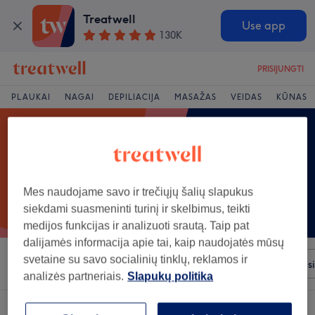
Treatwell
Use app
130K
PRISIJUNGTI
PLAUKAI
NAGAI
DEPILIACIJA
MASAŽAS
VEIDAS
KŪNAS
Mes naudojame savo ir trečiųjų šalių slapukus
siekdami suasmeninti turinį ir skelbimus, teikti
medijos funkcijas ir analizuoti srautą. Taip pat
dalijamės informacija apie tai, kaip naudojatės mūsų
svetaine su savo socialinių tinklų, reklamos ir
Rūšiuoti pagal
Prekiniai ženklai
Salonai
Greiti pas
analizės partneriais.
Slapukų politika
Salonas, siūlantis:
gydomieji masažai rajonas: Nemencine