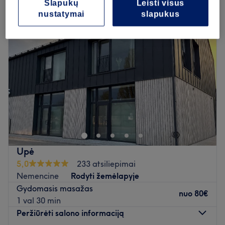
Slapukų
Leisti visus
nustatymai
slapukus
Upė
5,0
233 atsiliepimai
Nemencine
Rodyti žemėlapyje
Gydomasis masažas
nuo
80€
1 val 30 min
Peržiūrėti salono informaciją