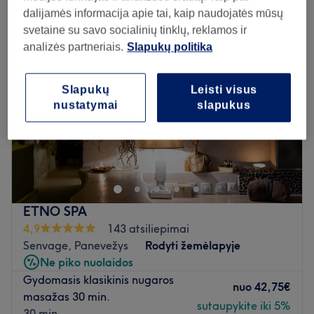
dalijamės informacija apie tai, kaip naudojatės mūsų
svetaine su savo socialinių tinklų, reklamos ir
analizės partneriais.
Slapukų politika
Slapukų
Leisti visus
nustatymai
slapukus
ETNO SPA
4,9
143 atsiliepimai
Senvage, Panevežys
Rodyti žemėlapyje
Ne piko nuolaidos
Gydomasis klasikinis nugaros
nuo
42,75€
masažas 30 min.
sutaupykite iki 5%
30 min