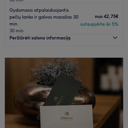
Gydomasis atpalaiduojantis
nuo
42,75€
pečių lanko ir galvos masažas 30
min.
sutaupykite iki 5%
30 min
Peržiūrėti salono informaciją
Pirmadienis
11:00
–
21:00
Antradienis
11:00
–
21:00
Trečiadienis
11:00
–
21:00
Ketvirtadienis
11:00
–
21:00
Penktadienis
11:00
–
21:00
Šeštadienis
11:00
–
21:00
Sekmadienis
10:00
–
19:00
Tai unikalus ETNO SPA, kuriame senovės baltų kerai
užburia ir laikas tiesiog išnyksta. Šiame SPA pasijusite lyg
kitoje visatoje, pamiršite jus varginančius rūpesčius. Jus