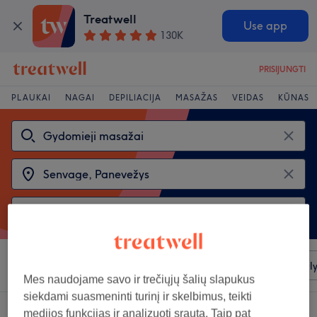
Treatwell
Use app
130K
PRISIJUNGTI
PLAUKAI
NAGAI
DEPILIACIJA
MASAŽAS
VEIDAS
KŪNAS
Rūšiuoti pagal
Bet kuri kaina
Salonai
Greiti pasiūl
Mes naudojame savo ir trečiųjų šalių slapukus
siekdami suasmeninti turinį ir skelbimus, teikti
2 salonai, siūlantys:
gydomieji masažai rajonas: Senvage, Panevežys
medijos funkcijas ir analizuoti srautą. Taip pat