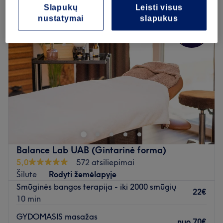
Slapukų
Leisti visus
nustatymai
slapukus
Balance Lab UAB (Gintarinė forma)
5,0
572 atsiliepimai
Šilute
Rodyti žemėlapyje
Smūginės bangos terapija - iki 2000 smūgių
22€
10 min
GYDOMASIS masažas
nuo
70€