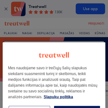
Treatwell
Use app
130K
PRISIJUNGTI
PLAUKAI
NAGAI
DEPILIACIJA
MASAŽAS
VEIDAS
KŪNAS
Mes naudojame savo ir trečiųjų šalių slapukus
siekdami suasmeninti turinį ir skelbimus, teikti
medijos funkcijas ir analizuoti srautą. Taip pat
dalijamės informacija apie tai, kaip naudojatės mūsų
Rūšiuoti pagal
Bet kuri kaina
Prekiniai ženklai
Salo
svetaine su savo socialinių tinklų, reklamos ir
analizės partneriais.
Slapukų politika
Salonas, siūlantis:
gydomieji masažai rajonas: Šilute