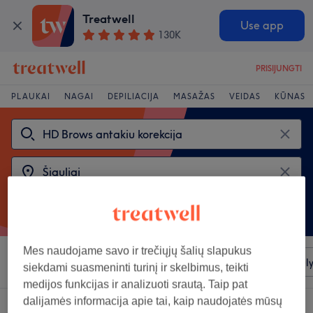
Treatwell
Use app
130K
PRISIJUNGTI
PLAUKAI
NAGAI
DEPILIACIJA
MASAŽAS
VEIDAS
KŪNAS
Mes naudojame savo ir trečiųjų šalių slapukus
Rūšiuoti pagal
Bet kuri kaina
Salonai
Greiti pasiūl
siekdami suasmeninti turinį ir skelbimus, teikti
medijos funkcijas ir analizuoti srautą. Taip pat
dalijamės informacija apie tai, kaip naudojatės mūsų
2 salonai, siūlantys:
hd brows antakiu korekcija rajonas: Šiauliai