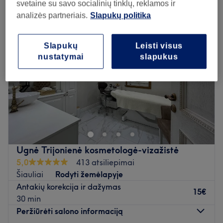
svetaine su savo socialinių tinklų, reklamos ir
analizės partneriais.
Slapukų politika
Slapukų
Leisti visus
nustatymai
slapukus
Ugnė Trijonienė kosmetologė-vizažistė
5,0
413 atsiliepimai
Šiauliai
Rodyti žemėlapyje
Antakių korekcija ir dažymas
15€
30 min
Peržiūrėti salono informaciją