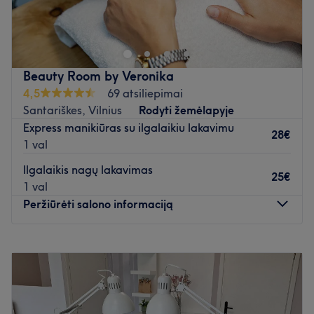
Atidaryti salono profilį
Atidaryti salono profilį
Beauty Room by Veronika
4,5
69 atsiliepimai
Santariškes, Vilnius
Rodyti žemėlapyje
Express manikiūras su ilgalaikiu lakavimu
28€
1 val
Ilgalaikis nagų lakavimas
25€
1 val
Peržiūrėti salono informaciją
Pirmadienis
10:00
–
20:00
Antradienis
10:00
–
20:00
Trečiadienis
10:00
–
20:00
Ketvirtadienis
10:00
–
20:00
Penktadienis
10:00
–
20:00