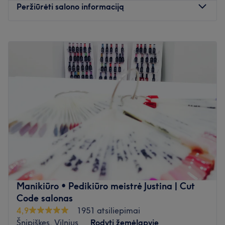
Peržiūrėti salono informaciją
Kas mums patinka apie vietą :
Atmosfera: jaukus, erdvus, šviesus salonas
Pirmadienis
10:00
–
21:00
Specializacija : manikūras, pedikūras. Veido ir kūno
Antradienis
10:00
–
21:00
procedūros. Visažas.
Trečiadienis
10:00
–
21:00
Atidaryti salono profilį
Ketvirtadienis
10:00
–
21:00
Penktadienis
10:00
–
21:00
Šeštadienis
10:00
–
20:00
Sekmadienis
10:00
–
20:00
Palepinkite savo nagus ShižaNails salone, kuris yra
įsikūręs Vilniuje. Manikiūras, gelinis nagų lakavimas bei
nagų priauginimas - tai tik kelios šio puikaus nagų salono
siūlomų paslaugų.
Manikiūro • Pedikiūro meistrė Justina | Cut
Artimiausias viešasis transportas:
Code salonas
Saloną yra lengva pasiekti autobusais: 1G, 2G, 3G, 10,
4,9
1951 atsiliepimai
24, 26, 34, 35, 36, 48, 49, 50, 55, 65, 66, 69, 76, 87, 121
Šnipiškes, Vilnius
Rodyti žemėlapyje