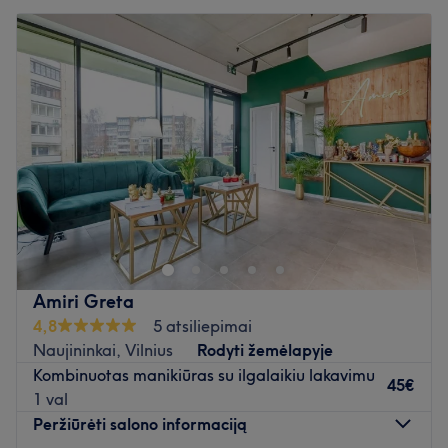
Amiri Greta
4,8
5 atsiliepimai
Naujininkai, Vilnius
Rodyti žemėlapyje
Kombinuotas manikiūras su ilgalaikiu lakavimu
45€
1 val
Peržiūrėti salono informaciją