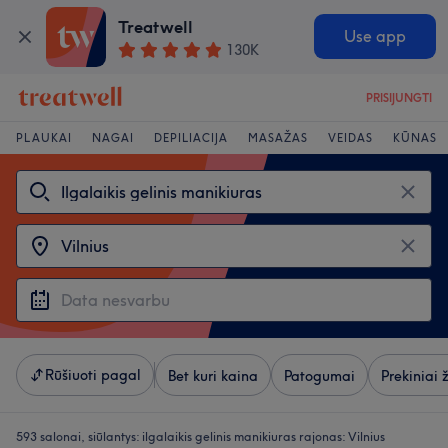
Treatwell
Use app
130K
PRISIJUNGTI
PLAUKAI
NAGAI
DEPILIACIJA
MASAŽAS
VEIDAS
KŪNAS
Rūšiuoti pagal
Bet kuri kaina
Patogumai
Prekiniai 
593 salonai, siūlantys:
ilgalaikis gelinis manikiuras rajonas: Vilnius