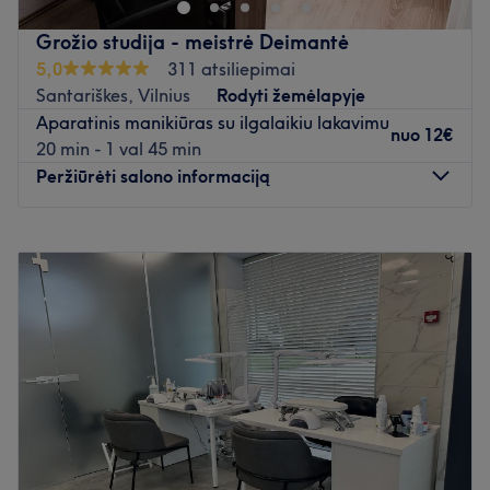
Grožio studija - meistrė Deimantė
5,0
311 atsiliepimai
Santariškes, Vilnius
Rodyti žemėlapyje
Aparatinis manikiūras su ilgalaikiu lakavimu
nuo
12€
20 min - 1 val 45 min
Peržiūrėti salono informaciją
Pirmadienis
08:00
–
17:30
Antradienis
08:00
–
17:30
Trečiadienis
08:00
–
20:00
Ketvirtadienis
08:00
–
17:30
Penktadienis
08:00
–
17:30
Šeštadienis
Uždaryta
Sekmadienis
Uždaryta
Pasirūpinkite savimi Grožio studijoje pas meistrę
Deimantę, kuri yra įsikūrusi Vilniuje, parduotuvės „Norfa“