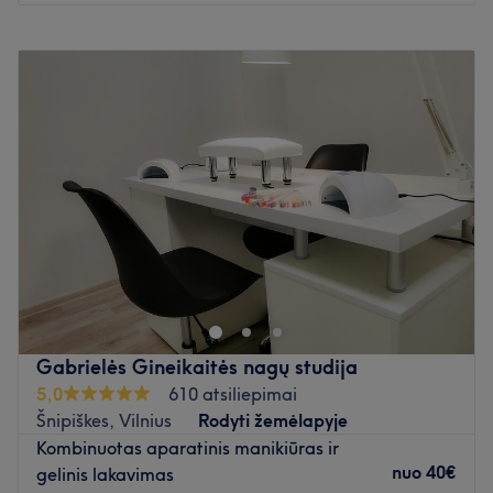
Pirmadienis
06:00
–
23:00
Antradienis
06:00
–
23:00
Trečiadienis
06:00
–
23:30
Ketvirtadienis
06:00
–
23:00
Penktadienis
06:00
–
23:00
Šeštadienis
06:00
–
23:00
Sekmadienis
06:00
–
23:00
Skirkite dėmesio savo nagams pas Gretą, kuri yra
įsikūrusi Amiri salone, Vilniuje. Klasikinis manikiūras,
nagų priauginimas ir ilgalaikis nagų lakavimas - tai tik
kelios šios puikios nagų meistrės siūlomų paslaugų.
Gabrielės Gineikaitės nagų studija
Artimiausias viešasis transportas:
5,0
610 atsiliepimai
Saloną yra lengva pasiekti autobusais: 1, 1-2, 3, 3G, 4,
Šnipiškes, Vilnius
Rodyti žemėlapyje
4-1, 4G, 7, 9, 11, 13, 14, 15, 15-2, 26, 38, 41, 42, 43, 55,
Kombinuotas aparatinis manikiūras ir
57, 61, 65, 78, 114, 116, 122, 125 (st. Naujininkai).
nuo
40€
gelinis lakavimas