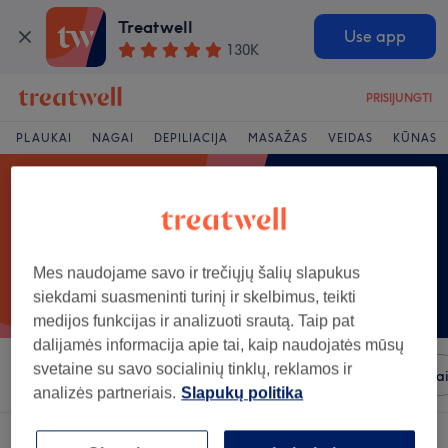
Treatwell
Use app
130K
PRISIJUNGTI
PLAUKAI
NAGAI
DEPILIACIJA
MASAŽAS
VEIDAS
KŪNAS
Mes naudojame savo ir trečiųjų šalių slapukus
siekdami suasmeninti turinį ir skelbimus, teikti
medijos funkcijas ir analizuoti srautą. Taip pat
dalijamės informacija apie tai, kaip naudojatės mūsų
svetaine su savo socialinių tinklų, reklamos ir
Rūšiuoti pagal
Patogumai
Prekiniai ženklai
Salona
analizės partneriais.
Slapukų politika
Salonas, siūlantis:
kirpimas ir plaukų priežiūra rajonas: Ukmerge