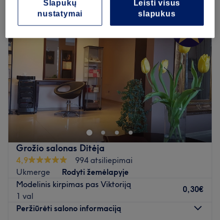
Slapukų
Leisti visus
nustatymai
slapukus
Grožio salonas Ditėja
4,9
994 atsiliepimai
Ukmerge
Rodyti žemėlapyje
Modelinis kirpimas pas Viktoriją
0,30€
1 val
Peržiūrėti salono informaciją