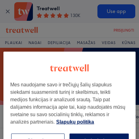
Treatwell
Use app
130K
PRISIJUNGTI
PLAUKAI
NAGAI
DEPILIACIJA
MASAŽAS
VEIDAS
KŪNAS
Mes naudojame savo ir trečiųjų šalių slapukus
siekdami suasmeninti turinį ir skelbimus, teikti
medijos funkcijas ir analizuoti srautą. Taip pat
dalijamės informacija apie tai, kaip naudojatės mūsų
svetaine su savo socialinių tinklų, reklamos ir
Rūšiuoti pagal
Bet kuri kaina
Prekiniai ženklai
Salo
analizės partneriais.
Slapukų politika
Salonas, siūlantis:
kriolipolizė (šalčio terapija) rajonas: Šiauliai