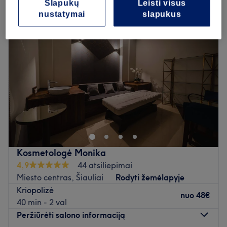
Slapukų
Leisti visus
nustatymai
slapukus
Kosmetologė Monika
4,9
44 atsiliepimai
Miesto centras, Šiauliai
Rodyti žemėlapyje
Kriopolizė
nuo
48€
40 min - 2 val
Peržiūrėti salono informaciją