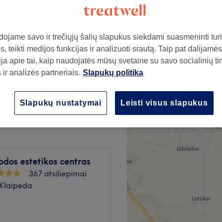
ojame savo ir trečiųjų šalių slapukus siekdami suasmeninti turin
, teikti medijos funkcijas ir analizuoti srautą. Taip pat dalijamės
s įvyniojimas
ja apie tai, kaip naudojatės mūsų svetaine su savo socialinių ti
49€
ir analizės partneriais.
Slapukų politika
49€
Slapukų nustatymai
Leisti visus slapukus
dos estetikos centras
367 atsiliepimai
 Klaipeda