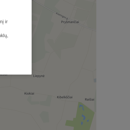
į ir
nklų,