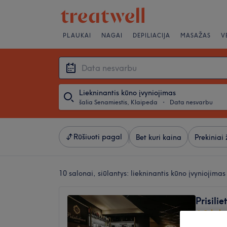
PLAUKAI
NAGAI
DEPILIACIJA
MASAŽAS
V
Liekninantis kūno įvyniojimas
šalia Senamiestis, Klaipeda
・
Data nesvarbu
Rūšiuoti pagal
Bet kuri kaina
Prekiniai 
10 salonai, siūlantys:
liekninantis kūno įvyniojima
Prisili
4,9
Vite, Kl