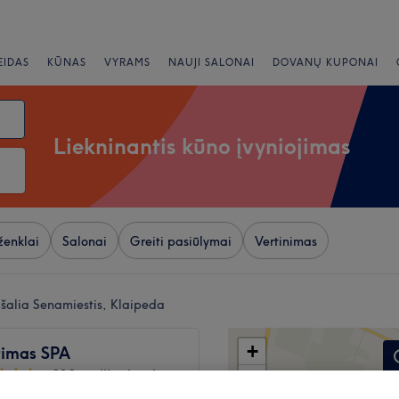
EIDAS
KŪNAS
VYRAMS
NAUJI SALONAI
DOVANŲ KUPONAI
Liekninantis kūno įvyniojimas
ženklai
Salonai
Greiti pasiūlymai
Vertinimas
s šalia Senamiestis, Klaipeda
+
etimas SPA
812 atsiliepimai
−
aipeda