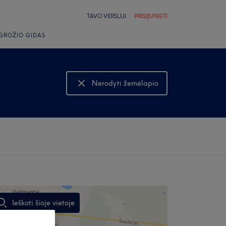
TAVO VERSLUI
PRISIJUNGTI
GROŽIO GIDAS
Nerodyti žemėlapio
Rodyti žemėlapį
Ieškoti šioje vietoje
,