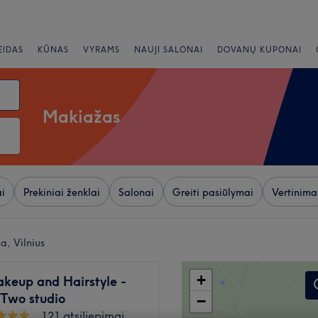
EIDAS
KŪNAS
VYRAMS
NAUJI SALONAI
DOVANŲ KUPONAI
Makiažas
i
Prekiniai ženklai
Salonai
Greiti pasiūlymai
Vertinima
a, Vilnius
+
keup and Hairstyle -
 Two studio
−
121 atsiliepimai