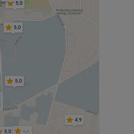
5,0
5,0
5,0
4,9
-,-
5,0