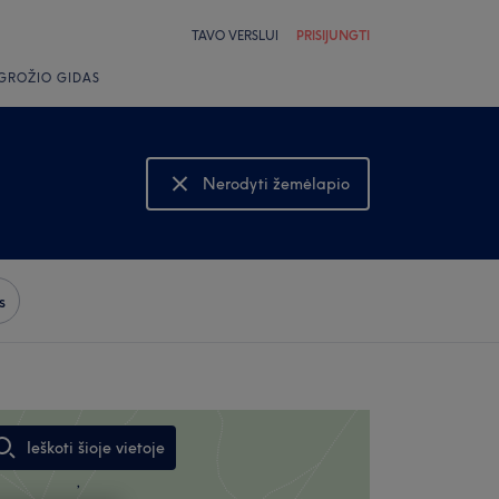
TAVO VERSLUI
PRISIJUNGTI
GROŽIO GIDAS
Nerodyti žemėlapio
Rodyti žemėlapį
s
Ieškoti šioje vietoje
,