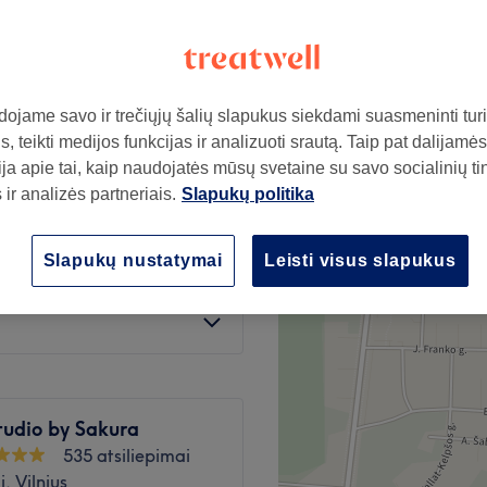
iestelis, Vilnius
ojame savo ir trečiųjų šalių slapukus siekdami suasmeninti turin
10€
, teikti medijos funkcijas ir analizuoti srautą. Taip pat dalijamės
90€
ja apie tai, kaip naudojatės mūsų svetaine su savo socialinių ti
ir analizės partneriais.
Slapukų politika
10€
 aprašyme 60€)
60€
Slapukų nustatymai
Leisti visus slapukus
10€
me 50 €)
50€
tudio by Sakura
535 atsiliepimai
, Vilnius