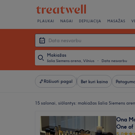
PLAUKAI
NAGAI
DEPILIACIJA
MASAŽAS
V
Makiažas
šalia Siemens arena, Vilnius
・
Data nesvarbu
Rūšiuoti pagal
Bet kuri kaina
Patoguma
15 salonai, siūlantys:
makiažas šalia Siemens aren
Ona Ma
One of
5,0