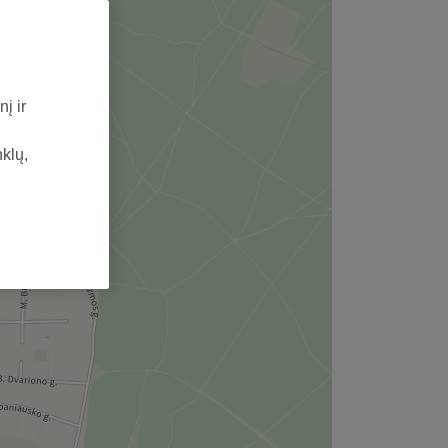
į ir
nklų,