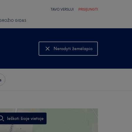
TAVO VERSLUI
PRISIJUNGTI
GROŽIO GIDAS
Nerodyti žemėlapio
Rodyti žemėlapį
s
Ieškoti šioje vietoje
,