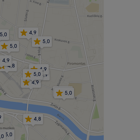
4,9
5,0
5,0
5,0
4,9
4,8
4,9
5,0
4,9
4,9
5,0
5,0
9
4,8
5,0
,0