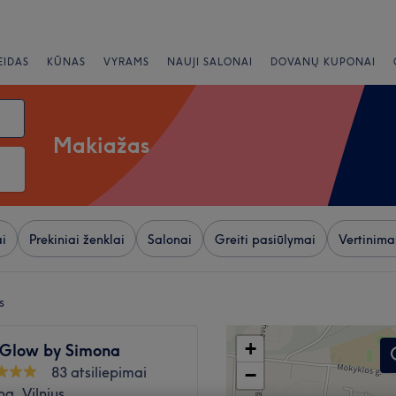
EIDAS
KŪNAS
VYRAMS
NAUJI SALONAI
DOVANŲ KUPONAI
Makiažas
i
Prekiniai ženklai
Salonai
Greiti pasiūlymai
Vertinima
s
+
 Glow by Simona
83 atsiliepimai
−
a, Vilnius