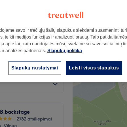
iko nuolaidos
ojame savo ir trečiųjų šalių slapukus siekdami suasmeninti turin
nuo
34€
, teikti medijos funkcijas ir analizuoti srautą. Taip pat dalijamės
sutaupykite iki 15%
ja apie tai, kaip naudojatės mūsų svetaine su savo socialinių ti
ir analizės partneriais.
Slapukų politika
nuo
55,25€
sutaupykite iki 15%
Slapukų nustatymai
Leisti visus slapukus
nuo
42,50€
sutaupykite iki 15%
B.backstage
2762 atsiliepimai
, Vilnius