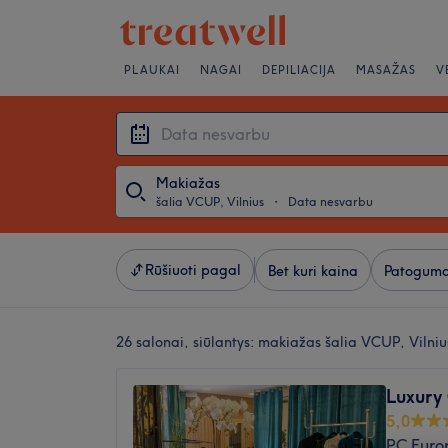
PLAUKAI
NAGAI
DEPILIACIJA
MASAŽAS
V
Makiažas
šalia VCUP, Vilnius
・
Data nesvarbu
Rūšiuoti pagal
Bet kuri kaina
Patoguma
26 salonai, siūlantys:
makiažas šalia VCUP, Vilniu
Luxury
5,0
PC Europ