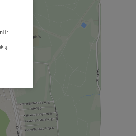
į ir
nklų,