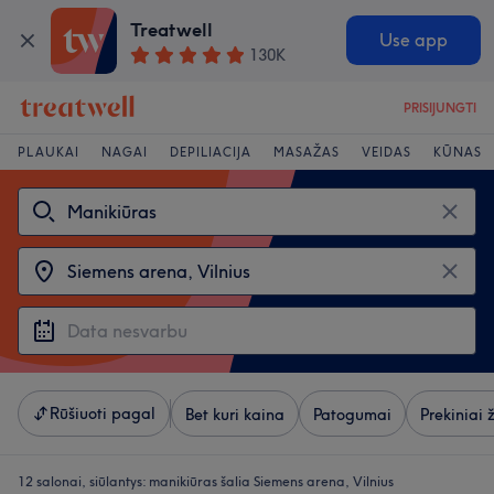
Treatwell
Use app
130K
PRISIJUNGTI
PLAUKAI
NAGAI
DEPILIACIJA
MASAŽAS
VEIDAS
KŪNAS
Rūšiuoti pagal
Bet kuri kaina
Patogumai
Prekiniai 
12 salonai, siūlantys:
manikiūras šalia Siemens arena, Vilnius