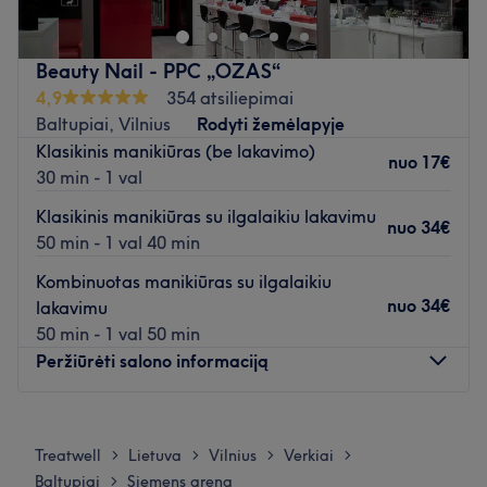
transportu.
grožio meistrų komanda. Šiuose salonuose,
Kalbos: lietuvių ir anglų.
išsidėsčiusiuose patogiausiose Vilniaus vietose, teikiamos
svarbiausios paslaugos gerai savijautai ir užburiančiai
Atidaryti salono profilį
Beauty Nail - PPC „OZAS“
išvaizdai.
4,9
354 atsiliepimai
Didelė specialistų komanda rūpinasi klientų plaukais,
Baltupiai, Vilnius
Rodyti žemėlapyje
nagais, atlieka veido procedūras ir kūno SPA.
Klasikinis manikiūras (be lakavimo)
nuo
17€
30 min - 1 val
„Figaro“ salonuose galima rasti pasaulyje pripažintų
plaukų ir veido priežiūros priemonių, tokių kaip
Klasikinis manikiūras su ilgalaikiu lakavimu
nuo
34€
„Ksurgery“, „Eugene Perma Professionnell“, „Maad“,
50 min - 1 val 40 min
„Aloxxi“, „Fondonatura“, „My Organics“, „Naturalmente“
Kombinuotas manikiūras su ilgalaikiu
ir kt.
nuo
34€
lakavimu
„Figaro“ ne veltui lyderiauja grožio srityje – salonuose
50 min - 1 val 50 min
naudojami tik kruopščiai atrinkti aukščiausios kokybės
Peržiūrėti salono informaciją
produktai, pirmenybė teikiama organiškesnei kosmetikai
bei ekologiškesnėms produktų pakuotėms.
Pirmadienis
10:00
–
21:00
Antradienis
10:00
–
21:00
Šiame salone naudojami produktai
Treatwell
Lietuva
Vilnius
Verkiai
>
>
>
>
Trečiadienis
10:00
–
21:00
• Ksurgery
Baltupiai
Siemens arena
>