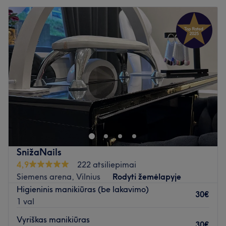
SnižaNails
4,9
222 atsiliepimai
Siemens arena, Vilnius
Rodyti žemėlapyje
Higieninis manikiūras (be lakavimo)
30€
1 val
Vyriškas manikiūras
30€