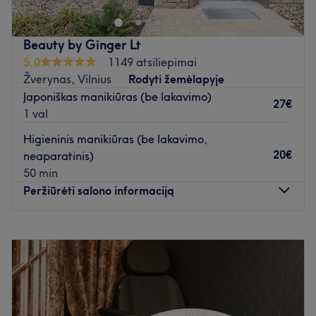
Beauty by Ginger Lt
5,0
1149 atsiliepimai
Žverynas, Vilnius
Rodyti žemėlapyje
Japoniškas manikiūras (be lakavimo)
27€
1 val
Higieninis manikiūras (be lakavimo,
20€
neaparatinis)
50 min
Peržiūrėti salono informaciją
Pirmadienis
09:00
–
19:00
Antradienis
09:00
–
19:00
Trečiadienis
09:00
–
19:00
Ketvirtadienis
09:00
–
19:00
Penktadienis
09:00
–
19:00
Šeštadienis
10:00
–
17:00