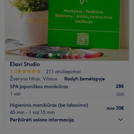
Penktadienis
09:00
–
19:00
Šeštadienis
09:00
–
18:00
Sekmadienis
Uždaryta
Atidaryti salono profilį
Elavi Studio
5,0
211 atsiliepimai
Žveryno tiltas, Vilnius
Rodyti žemėlapyje
28€
SPA Japoniškas manikiūras
1 val
30€
Higieninis manikiūras (be lakavimo)
nuo
20€
45 min - 1 val 15 min
Peržiūrėti salono informaciją