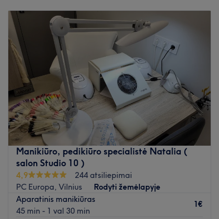
Pirmadienis
09:00
–
17:00
Antradienis
09:00
–
17:00
Trečiadienis
09:00
–
17:00
Ketvirtadienis
09:00
–
17:00
Penktadienis
09:00
–
17:00
Šeštadienis
Uždaryta
Sekmadienis
Uždaryta
Palepinkite savo nagus Elavi Studio, kuri yra įsikūrusi
Vilniuje. Manikiūras, gelinis nagų lakavimas bei nagų
priauginimas - tai tik kelios šio puikaus nagų salono
siūlomų paslaugų.
Manikiūro, pedikiūro specialistė Natalia (
Artimiausias viešasis transportas:
salon Studio 10 )
Saloną yra lengva pasiekti autobusais: 11, 21, 116 bei
4,9
244 atsiliepimai
troleibusais: 1, 3, 7 (Latvių st.).
PC Europa, Vilnius
Rodyti žemėlapyje
Aparatinis manikiūras
Komanda:
1€
45 min - 1 val 30 min
Meistrė yra patyrusi ir kruopšti savo darbo specialistė,