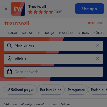
Treatwell
Use app
130K
PRISIJUNGTI
PLAUKAI
NAGAI
DEPILIACIJA
MASAŽAS
VEIDAS
KŪNAS
Rūšiuoti pagal
Bet kuri kaina
Patogumai
Prekiniai 
594 salonai, siūlantys:
manikiūras rajonas: Vilnius