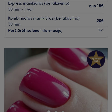
Atidaryti salono profilį
Express manikiūras (be lakavimo)
nuo
15€
30 min - 1 val
Kombinuotas manikiūras (be lakavimo)
20€
30 min
Peržiūrėti salono informaciją
Pirmadienis
10:00
–
20:00
Antradienis
10:00
–
20:00
Trečiadienis
10:00
–
20:00
Ketvirtadienis
10:00
–
20:00
Penktadienis
10:00
–
20:00
Šeštadienis
Uždaryta
Sekmadienis
Uždaryta
Skirkite dėmesio savo nagams pas Veroniką, kuri yra
įsikūrusi Vilniuje. Klasikinis manikiūras, rankų masažas ir
ilgalaikis nagų lakavimas - tai tik kelios šios nagų
meistrės siūlomų paslaugų.