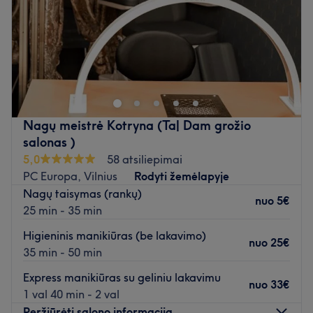
Sekmadienis
Uždaryta
Esu Gerda Kistol diplomuota specialistė. Beauty by
Ginger lt instagram rasite mano darbus. Maksimaliai
dėmesį sutelkiu į kiekvieną klientę, jos norus bei
pageidavimus. Patirtis devyni metai, nuolat
tobulinuosi,kad gautumėte geriausia, nes labai myliu
Nagų meistrė Kotryna (Ta| Dam grožio
savo darbą. Tobulėju su Jumis ir dėl Jūsų. Procedūrų metu
salonas )
maloniai pavaišinsiu kavos/arbatos puodeliu.
5,0
58 atsiliepimai
P.S. ilgalaikiam lakavimui suteikiu 7 dienų garantiją!
PC Europa, Vilnius
Rodyti žemėlapyje
Nagų taisymas (rankų)
Atidaryti salono profilį
nuo
5€
25 min - 35 min
Higieninis manikiūras (be lakavimo)
nuo
25€
35 min - 50 min
Express manikiūras su geliniu lakavimu
nuo
33€
1 val 40 min - 2 val
Peržiūrėti salono informaciją