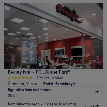
Beauty Nail - PC „Outlet Park“
4,8
199 atsiliepimai
Žirmunai, Vilnius
Rodyti žemėlapyje
Ilgalaikio lako nuėmimas
9€
30 min
Kombinuotas manikiūras (be lakavimo)
nuo
17€