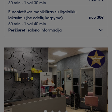
30 min - 1 val 30 min
Europietiškas manikiūras su ilgalaikiu
nuo
30€
lakavimu (be odelių karpymo)
50 min - 1 val 40 min
Peržiūrėti salono informaciją
Pirmadienis
10:00
–
20:00
Antradienis
10:00
–
20:00
Trečiadienis
10:00
–
20:00
Ketvirtadienis
10:00
–
20:00
Penktadienis
10:00
–
20:00
Šeštadienis
10:00
–
20:00
Sekmadienis
10:00
–
20:00
Skirkite dėmesio savo nagams salone Beauty Nail - PC
„Outlet Park“, kuris yra įsikūręs Vilniuje. Manikiūras,
pedikiūras ir ilgalaikis nagų lakavimas - tai tik kelios šio
puikaus nagų salono siūlomų paslaugų.