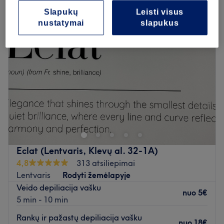
Slapukų
Leisti visus
nustatymai
slapukus
Eclat (Lentvaris, Klevų al. 32-1A)
4,8
313 atsiliepimai
Lentvaris
Rodyti žemėlapyje
Veido depiliacija vašku
nuo
5€
5 min - 10 min
Rankų ir pažastų depiliacija vašku
nuo
18€