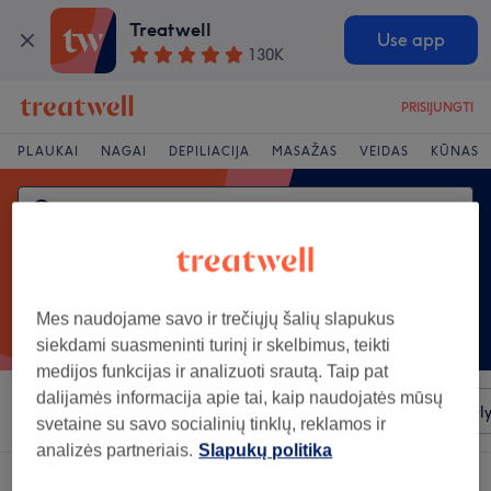
Treatwell
Use app
130K
PRISIJUNGTI
PLAUKAI
NAGAI
DEPILIACIJA
MASAŽAS
VEIDAS
KŪNAS
Mes naudojame savo ir trečiųjų šalių slapukus
siekdami suasmeninti turinį ir skelbimus, teikti
medijos funkcijas ir analizuoti srautą. Taip pat
dalijamės informacija apie tai, kaip naudojatės mūsų
Rūšiuoti pagal
Bet kuri kaina
Salonai
Greiti pasiūl
svetaine su savo socialinių tinklų, reklamos ir
analizės partneriais.
Slapukų politika
Salonas, siūlantis:
moterų depiliacija vašku rajonas: Lentvaris