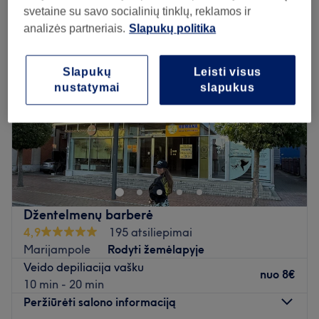
svetaine su savo socialinių tinklų, reklamos ir
analizės partneriais.
Slapukų politika
Slapukų
Leisti visus
nustatymai
slapukus
Džentelmenų barberė
4,9
195 atsiliepimai
Marijampole
Rodyti žemėlapyje
Veido depiliacija vašku
nuo
8€
10 min - 20 min
Peržiūrėti salono informaciją