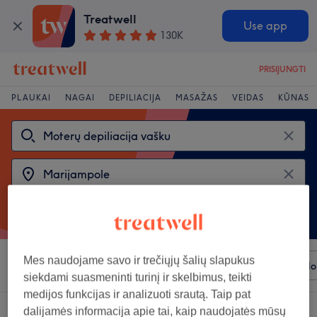
Treatwell
Use app
130K
PRISIJUNGTI
PLAUKAI
NAGAI
DEPILIACIJA
MASAŽAS
VEIDAS
KŪNAS
Mes naudojame savo ir trečiųjų šalių slapukus
Rūšiuoti pagal
Bet kuri kaina
Prekiniai ženklai
Salo
siekdami suasmeninti turinį ir skelbimus, teikti
medijos funkcijas ir analizuoti srautą. Taip pat
2 salonai, siūlantys:
moterų depiliacija vašku rajonas: Marijampole
dalijamės informacija apie tai, kaip naudojatės mūsų