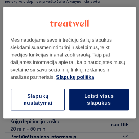
moterų kojų depiliacija vašku šalia Alksnyne, Klaipeda
Mes naudojame savo ir trečiųjų šalių slapukus
siekdami suasmeninti turinį ir skelbimus, teikti
medijos funkcijas ir analizuoti srautą. Taip pat
dalijamės informacija apie tai, kaip naudojatės mūsų
svetaine su savo socialinių tinklų, reklamos ir
analizės partneriais.
Slapukų politika
Slapukų
Leisti visus
IL Grožio Paslaugos
nustatymai
slapukus
5,0
194 atsiliepimai
Varpai, Klaipeda
Rodyti žemėlapyje
Kojų depiliacija vašku
nuo
18€
20 min - 50 min
Peržiūrėti salono informaciją