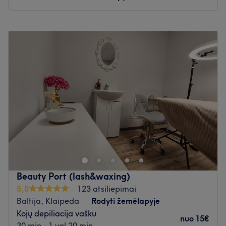
Pirmadienis
09:00
–
19:00
Antradienis
09:00
–
19:00
Trečiadienis
09:00
–
19:00
Ketvirtadienis
09:00
–
19:00
Penktadienis
09:00
–
19:00
Šeštadienis
09:00
–
17:00
Sekmadienis
12:00
–
17:00
Nuo PC MOLAS/ BIG tik 300 metrų. Nemokama
automobilių aikštelė. Patogus ir greitas susisiekimas su
viešuoju transportu.
Atidaryti salono profilį
Beauty Port (lash&waxing)
5,0
123 atsiliepimai
Baltija, Klaipeda
Rodyti žemėlapyje
Kojų depiliacija vašku
nuo
15€
30 min - 1 val 20 min