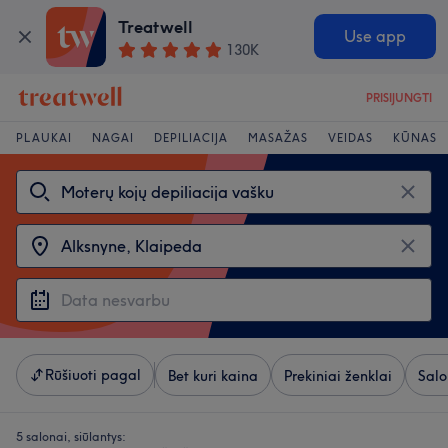
Treatwell
Use app
130K
PRISIJUNGTI
PLAUKAI
NAGAI
DEPILIACIJA
MASAŽAS
VEIDAS
KŪNAS
Rūšiuoti pagal
Bet kuri kaina
Prekiniai ženklai
Salo
5 salonai, siūlantys: