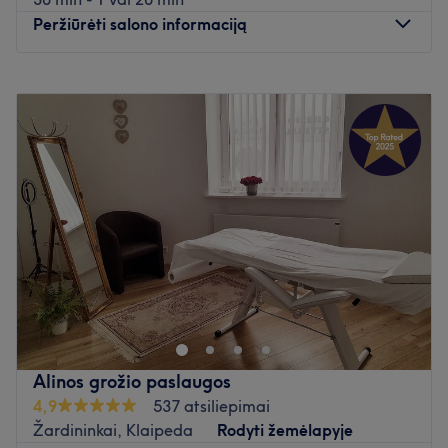
Peržiūrėti salono informaciją
Pirmadienis
08:30
–
19:30
Antradienis
08:00
–
19:30
Trečiadienis
08:30
–
19:30
Ketvirtadienis
08:30
–
19:30
Penktadienis
08:30
–
19:30
Šeštadienis
09:30
–
15:00
Sekmadienis
09:30
–
15:00
Sveiki atvykę į
„Beauty Port“
🌊 – Tavo grožio uostas
Klaipėdoje – jaukią grožio erdvę, kurioje meistriškumas
susitinka su ramybe. Mūsų studija sukurta moterims,
vertinančioms preciziškumą, higieną ir individualų
dėmesį. Mes tikime, kad grožis slypi detalėse, todėl
Alinos grožio paslaugos
padedame pabrėžti jūsų natūralų žavesį bei užtikriname
4,9
537 atsiliepimai
nepriekaištingą komfortą kiekvieną dieną.
Žardininkai, Klaipeda
Rodyti žemėlapyje