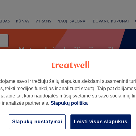
EIDAS
KŪNAS
VYRAMS
NAUJI SALONAI
DOVANŲ KUPONAI
Moterų kojų depiliacija vašku
ojame savo ir trečiųjų šalių slapukus siekdami suasmeninti turin
Greiti pasiūlymai
Vertinimas
, teikti medijos funkcijas ir analizuoti srautą. Taip pat dalijamės
ja apie tai, kaip naudojatės mūsų svetaine su savo socialinių ti
ir analizės partneriais.
Slapukų politika
ajonas: Lentvaris
+
Lentvaris, Klevų al. 32-
Slapukų nustatymai
Leisti visus slapukus
−
314 atsiliepimai