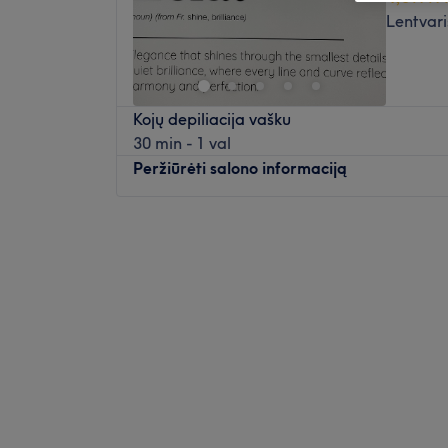
Lentvari
Kojų depiliacija vašku
30 min - 1 val
Peržiūrėti salono informaciją
Pirmadienis
09:00
–
20:00
Antradienis
09:00
–
20:00
Trečiadienis
09:00
–
20:00
Ketvirtadienis
09:00
–
20:00
Penktadienis
09:00
–
20:00
Šeštadienis
09:00
–
16:00
Sekmadienis
Uždaryta
Skirkite dėmesio savo nagams Eclat salone, 
Lentvaryje. Klasikinis manikiūras, rankų ma