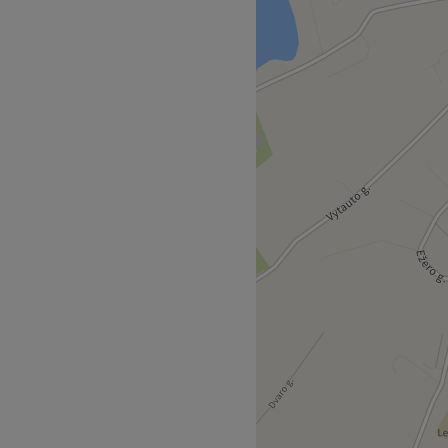
 salono siūlomų paslaugų.
limų fabrikas st.).
pecialistė, kuri užtikrins
sipalaiduoti.
one naudojami tik
asiekiamas viešuoju
Atidaryti salono profilį