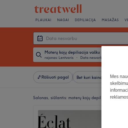
PLAUKAI
NAGAI
DEPILIACIJA
MASAŽAS
V
Moterų kojų depiliacija vašku
rajonas: Lentvaris
・
Data nesvarbu
Mes naud
Rūšiuoti pagal
Bet kuri kaina
Salonai
skelbimus
informaci
reklamos 
Salonas, siūlantis:
moterų kojų depiliacija vašku r
Eclat (
1A)
4,8