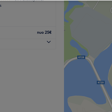
s
nuo
25€
kuris yra įsikūręs
sažas ir ilgalaikis nagų