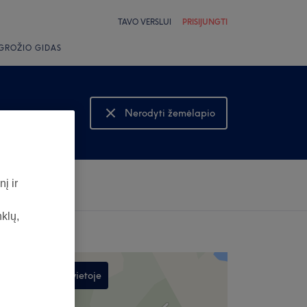
TAVO VERSLUI
PRISIJUNGTI
GROŽIO GIDAS
Nerodyti žemėlapio
Rodyti žemėlapį
į ir
nklų,
Ieškoti šioje vietoje
,