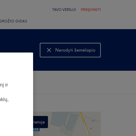
TAVO VERSLUI
PRISIJUNGTI
GROŽIO GIDAS
Nerodyti žemėlapio
Rodyti žemėlapį
s
į ir
nklų,
Ieškoti šioje vietoje
,