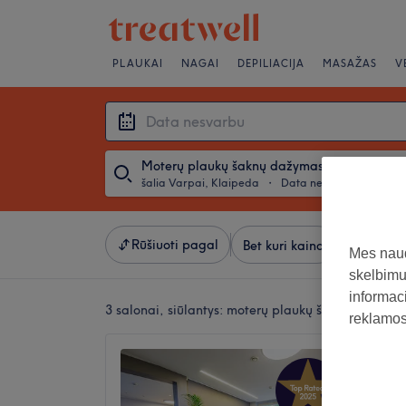
PLAUKAI
NAGAI
DEPILIACIJA
MASAŽAS
V
Moterų plaukų šaknų dažymas
šalia Varpai, Klaipeda
・
Data nesvarbu
Rūšiuoti pagal
Bet kuri kaina
Patoguma
Mes naud
skelbimus
informaci
3 salonai, siūlantys:
moterų plaukų šaknų dažymas
reklamos 
INGRES
(Grožio
4,9