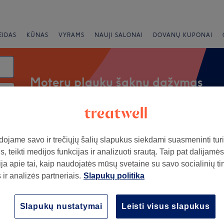
EIDAS
KŪNAS
VYRAMS
NAUJI SALONAI
DOVANŲ KUPONAI
Moterų plaukų šaknų dažymas
i
Prekiniai ženklai
Salonai
Greiti pasiūlymai
Vertinima
ojame savo ir trečiųjų šalių slapukus siekdami suasmeninti turin
, teikti medijos funkcijas ir analizuoti srautą. Taip pat dalijamės
ja apie tai, kaip naudojatės mūsų svetaine su savo socialinių ti
 šalia Varpai, Klaipeda
ir analizės partneriais.
Slapukų politika
+
I grožio namai
Slapukų nustatymai
Leisti visus slapukus
 salonas Ingrė)
−
6489 atsiliepimai