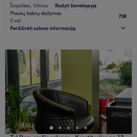
Šnipiškes, Vilnius
Rodyti žemėlapyje
Plaukų šaknų dažymas
70€
2 val
Peržiūrėti salono informaciją
Pirmadienis
09:00
–
20:00
Antradienis
09:00
–
20:00
Trečiadienis
09:00
–
20:00
Ketvirtadienis
09:00
–
20:00
Penktadienis
09:00
–
20:00
Šeštadienis
09:00
–
20:00
Sekmadienis
Uždaryta
Atidaryti salono profilį