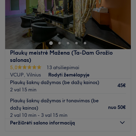
Sekmadienis
09:00
–
16:00
Grožio ir estetikos centras įsikūręs viešbutyje „Radisson
Blu”, Konstitucijos pr. 20. Salone atliekami kirpimai,
kosmetologinės procedūros, masažai,
pedikiūras/manikiūras.
Salone dirba profesionalūs, ilgametę patirtį sukaupę
Plaukų meistrė Mažena (Ta-Dam Grožio
specialistai. Vis Unitos darbuotojai orientuojasi į
salonas)
aukščiausią teikiamų paslaugų kokybę, tad visuomet
5,0
13 atsiliepimai
maksimaliai rūpinasi klientų nepriekaištinga išvaizda ir
VCUP, Vilnius
Rodyti žemėlapyje
puikia savijauta. taip pat čia rasite profesionalios
Plaukų šaknų dažymas (be dažų kainos)
kosmetikos "Maria Galland", Derma Series, Jean Darcel
45€
2 val 15 min
bei Davines parduotuvę.
Plaukų šaknų dažymas ir tonavimas (be
Atidaryti salono profilį
nuo
50€
dažų kainos)
2 val 10 min - 3 val 15 min
Peržiūrėti salono informaciją