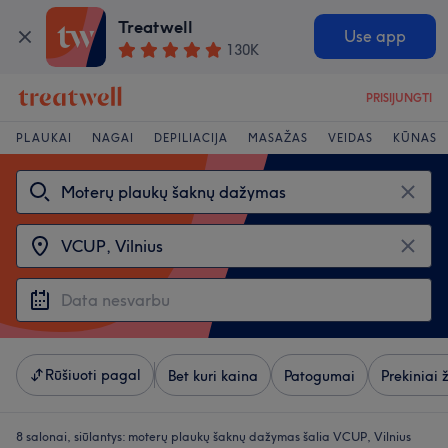
Treatwell
Use app
130K
PRISIJUNGTI
PLAUKAI
NAGAI
DEPILIACIJA
MASAŽAS
VEIDAS
KŪNAS
Rūšiuoti pagal
Bet kuri kaina
Patogumai
Prekiniai 
8 salonai, siūlantys:
moterų plaukų šaknų dažymas šalia VCUP, Vilnius