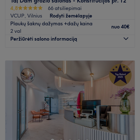
Ta| Dam grožio salonas - Konstitucijos pr. 12
4,8
66 atsiliepimai
VCUP, Vilnius
Rodyti žemėlapyje
Plaukų šaknų dažymas +dažų kaina
nuo
40€
2 val
Peržiūrėti salono informaciją
Pirmadienis
10:00
–
20:00
Antradienis
10:00
–
20:00
Trečiadienis
10:00
–
20:00
Ketvirtadienis
10:00
–
20:00
Penktadienis
10:00
–
20:00
Šeštadienis
10:00
–
18:00
Sekmadienis
Uždaryta
Pasirūpinkite savo išvaizda Ta| Dam grožio salone, kuris
yra įsikūręs Vilniuje.
Artimiausias viešasis transportas: