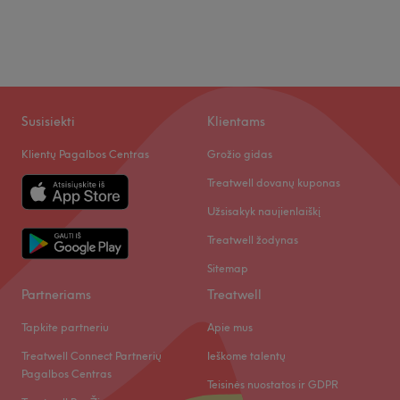
Trečiadienis
10:00
–
20:00
Ketvirtadienis
10:00
–
20:00
Penktadienis
10:00
–
20:00
Šeštadienis
10:00
–
18:00
Sekmadienis
12:00
–
16:00
Susisiekti
Klientams
Lydėsiu jūsų plaukus nuo konsultacijos iki galutinio
Klientų Pagalbos Centras
Grožio gidas
rezultato.Turėdama ilgametę patirtį plaukų dažyme
įvairiomis technikomis,plaukų priauginimo ,derinu
Treatwell dovanų kuponas
naturalumą ,komfortą ir ilgalaikį efektą .Dirbu Centre ir
Užsisakyk naujienlaiškį
Pašilaičiuose .
Treatwell žodynas
Atidaryti salono profilį
Sitemap
Partneriams
Treatwell
Tapkite partneriu
Apie mus
Treatwell Connect Partnerių
Ieškome talentų
Pagalbos Centras
Teisinės nuostatos ir GDPR