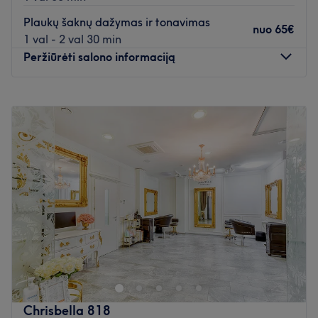
Plaukų šaknų dažymas ir tonavimas
nuo
65€
1 val - 2 val 30 min
Peržiūrėti salono informaciją
Pirmadienis
10:00
–
19:00
Antradienis
10:00
–
20:00
Trečiadienis
10:00
–
20:00
Ketvirtadienis
10:00
–
20:00
Penktadienis
10:00
–
20:00
Šeštadienis
10:00
–
18:00
Sekmadienis
Uždaryta
Nudžiuginkite save nauja šukuosena po apsilankymo
salone Ta DAM, kuris yra įsikūręs Vilniuje. Plaukų
kirpimas, plaukų tonavimas ir kirpčiukų kirpimas - tai tik
kelios šio puikaus salono siūlomų paslaugų.
Chrisbella 818
Artimiausias viešasis transportas: