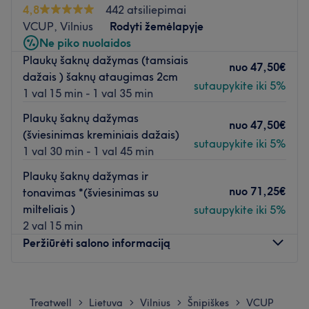
4,8
442 atsiliepimai
Saloną galima pasiekti autobusais: 3G, 3G_A, 4G, 30,
VCUP, Vilnius
Rodyti žemėlapyje
43, 56, 63, 88, 89 bei troleibusais: 9, 19 (st. Europos
Ne piko nuolaidos
aikštė).
Plaukų šaknų dažymas (tamsiais
nuo
47,50€
dažais ) šaknų ataugimas 2cm
Komanda:
sutaupykite iki 5%
1 val 15 min - 1 val 35 min
Puiki ir atidi specialistė, užtikrinanti, kad klientai gautų
tik kokybiškai atliktas paslaugas.
Plaukų šaknų dažymas
nuo
47,50€
(šviesinimas kreminiais dažais)
sutaupykite iki 5%
Kas mums patinka:
1 val 30 min - 1 val 45 min
Atmosfera:
moderni ir profesionali.
Plaukų šaknų dažymas ir
Specializacija:
plaukų kirpimai, plaukų dažymai.
nuo
71,25€
tonavimas *(šviesinimas su
Naudojami prekių ženklai ir produktai:
kirpykloje
milteliais )
sutaupykite iki 5%
naudojami tik profesionalūs prekių ženklai ir produktai.
2 val 15 min
Papildomi akcentai:
salonas yra lengvai pasiekiamas
Peržiūrėti salono informaciją
viešuoju transportu.
Atidaryti salono profilį
Pirmadienis
10:00
–
20:00
Antradienis
10:00
–
20:00
Treatwell
Lietuva
Vilnius
Šnipiškes
VCUP
>
>
>
>