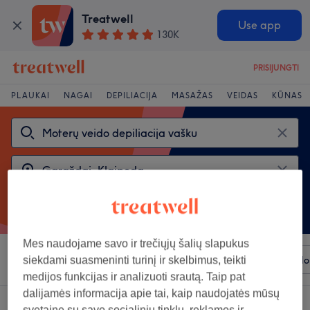
Treatwell
Use app
130K
PRISIJUNGTI
PLAUKAI
NAGAI
DEPILIACIJA
MASAŽAS
VEIDAS
KŪNAS
Mes naudojame savo ir trečiųjų šalių slapukus
Rūšiuoti pagal
Bet kuri kaina
Prekiniai ženklai
Salo
siekdami suasmeninti turinį ir skelbimus, teikti
medijos funkcijas ir analizuoti srautą. Taip pat
dalijamės informacija apie tai, kaip naudojatės mūsų
2 salonai, siūlantys:
svetaine su savo socialinių tinklų, reklamos ir