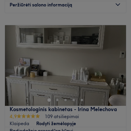
Peržiūrėti salono informaciją
Pirmadienis
08:00
–
21:00
Antradienis
08:00
–
21:00
Trečiadienis
08:00
–
21:00
Ketvirtadienis
08:00
–
21:00
Penktadienis
08:00
–
21:00
Šeštadienis
08:00
–
20:00
Sekmadienis
08:00
–
20:00
Victoria grožio namai - salonas, tai grožio salonas,
kuriame ne tik visuomet maloniai Jus pasitiks, bet ir
suteiks geriausias grožio paslaugas!
Atidaryti salono profilį
Kosmetologinis kabinetas - Irina Melechova
4,9
109 atsiliepimai
Klaipeda
Rodyti žemėlapyje
Radiodažnio procedūra kūnui