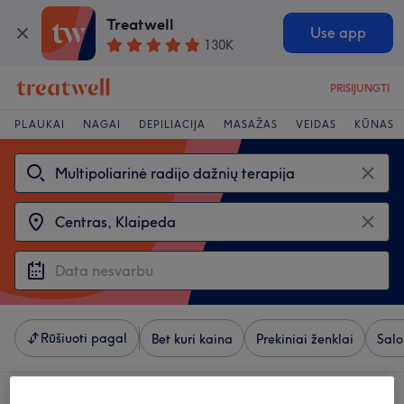
Treatwell
Use app
130K
PRISIJUNGTI
PLAUKAI
NAGAI
DEPILIACIJA
MASAŽAS
VEIDAS
KŪNAS
Rūšiuoti pagal
Bet kuri kaina
Prekiniai ženklai
Salo
4 salonai, siūlantys: