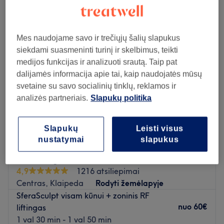
multipoliarinė radijo dažnių terapija rajonas: Centras, Klaipeda
Mes naudojame savo ir trečiųjų šalių slapukus
siekdami suasmeninti turinį ir skelbimus, teikti
medijos funkcijas ir analizuoti srautą. Taip pat
dalijamės informacija apie tai, kaip naudojatės mūsų
svetaine su savo socialinių tinklų, reklamos ir
analizės partneriais.
Slapukų politika
Slapukų
Leisti visus
nustatymai
slapukus
Victoria grožio namai
4,9
1216 atsiliepimai
Centras, Klaipeda
Rodyti žemėlapyje
SferaSculpt visam kūnui + zoninis RF
nuo
60€
liftingas
1 val 30 min - 1 val 50 min