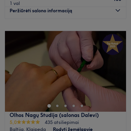
1 val
Peržiūrėti salono informaciją
Pirmadienis
10:00
–
20:00
Antradienis
10:00
–
20:00
Trečiadienis
10:00
–
20:00
Ketvirtadienis
10:00
–
20:00
Penktadienis
10:00
–
20:00
Šeštadienis
10:00
–
20:00
Sekmadienis
10:00
–
20:00
Возьмите свою звезду фильмов ужасов Светлану,
которая живет в Клайпеде.
Ближайший общественный транспорт:
до салона легко добраться на автобусах № 9, 9А (улица
Olhos Nagų Studija (salonas Dalevi)
Стревос).
5,0
435 atsiliepimai
Baltija, Klaipeda
Rodyti žemėlapyje