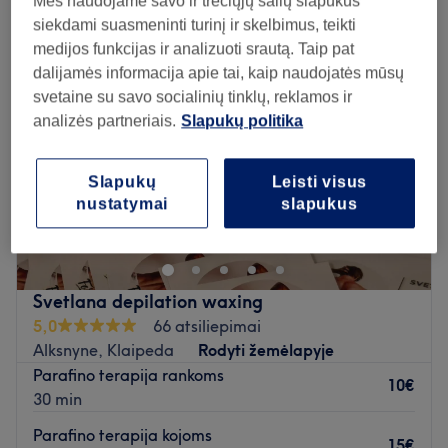
Mes naudojame savo ir trečiųjų šalių slapukus
siekdami suasmeninti turinį ir skelbimus, teikti
medijos funkcijas ir analizuoti srautą. Taip pat
dalijamės informacija apie tai, kaip naudojatės mūsų
svetaine su savo socialinių tinklų, reklamos ir
analizės partneriais.
Slapukų politika
Slapukų
Leisti visus
nustatymai
slapukus
Svetlana depilation waxing
5,0
66 atsiliepimai
Alksnyne, Klaipeda
Rodyti žemėlapyje
Parafino terapija rankoms
10€
30 min
Parafino terapija kojoms
15€