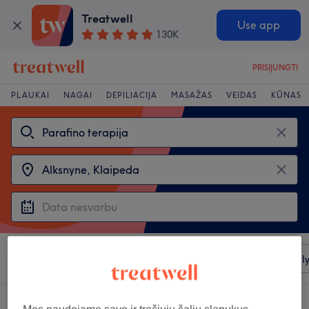
Treatwell
Use app
130K
PRISIJUNGTI
PLAUKAI
NAGAI
DEPILIACIJA
MASAŽAS
VEIDAS
KŪNAS
Rūšiuoti pagal
Bet kuri kaina
Salonai
Greiti pasiūl
3 salonai, siūlantys:
parafino terapija šalia Alksnyne, Klaipeda