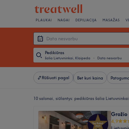
PLAUKAI
NAGAI
DEPILIACIJA
MASAŽAS
V
Pedikiūras
šalia Lietuvninkai, Klaipeda
・
Data nesvarbu
Rūšiuoti pagal
Bet kuri kaina
Patoguma
10 salonai, siūlantys:
pedikiūras šalia Lietuvninka
Grožio
4,9
Lietuvni