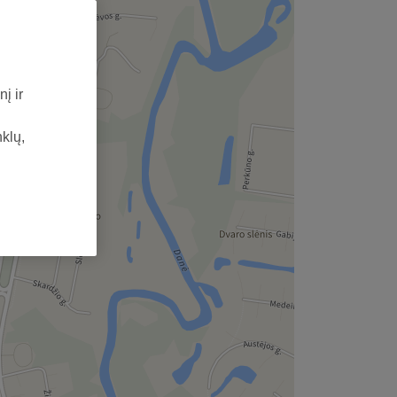
į ir
nklų,