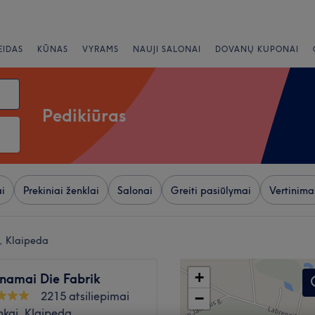
EIDAS
KŪNAS
VYRAMS
NAUJI SALONAI
DOVANŲ KUPONAI
Pedikiūras
i
Prekiniai ženklai
Salonai
Greiti pasiūlymai
Vertinima
i, Klaipeda
+
 namai Die Fabrik
2215 atsiliepimai
−
nkai, Klaipeda