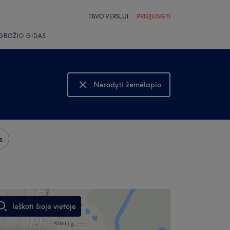
TAVO VERSLUI
PRISIJUNGTI
GROŽIO GIDAS
Nerodyti žemėlapio
Rodyti žemėlapį
s
Ieškoti šioje vietoje
,