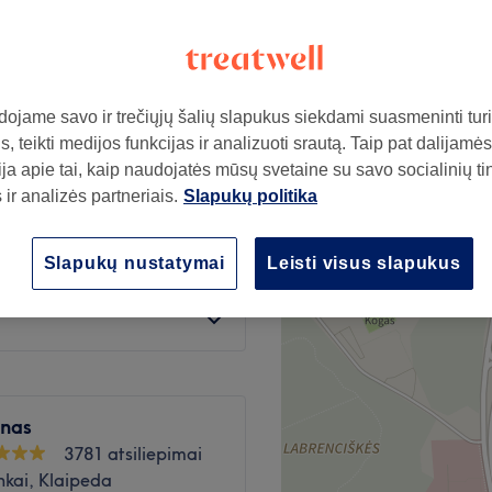
iko nuolaidos
ojame savo ir trečiųjų šalių slapukus siekdami suasmeninti turin
nuo
28€
, teikti medijos funkcijas ir analizuoti srautą. Taip pat dalijamės
sutaupykite iki 20%
ja apie tai, kaip naudojatės mūsų svetaine su savo socialinių ti
ir analizės partneriais.
Slapukų politika
30€
Slapukų nustatymai
Leisti visus slapukus
35€
onas
3781 atsiliepimai
nkai, Klaipeda