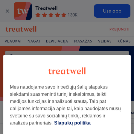
Treatwell
Use app
130K
PRISIJUNGTI
PLAUKAI
NAGAI
DEPILIACIJA
MASAŽAS
VEIDAS
KŪNAS
Mes naudojame savo ir trečiųjų šalių slapukus
siekdami suasmeninti turinį ir skelbimus, teikti
medijos funkcijas ir analizuoti srautą. Taip pat
dalijamės informacija apie tai, kaip naudojatės mūsų
Rūšiuoti pagal
Prekiniai ženklai
Salonai
Greiti pas
svetaine su savo socialinių tinklų, reklamos ir
analizės partneriais.
Slapukų politika
Salonas, siūlantis:
permanentinis makiažas rajonas: Marijampole