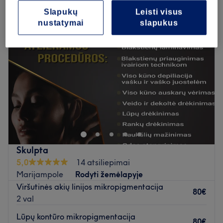
Slapukų
Leisti visus
nustatymai
slapukus
Skulpta
5,0
14 atsiliepimai
Marijampole
Rodyti žemėlapyje
Viršutinės akių linijos mikropigmentacija
80€
2 val
Lūpų kontūro mikropigmentacija
80€