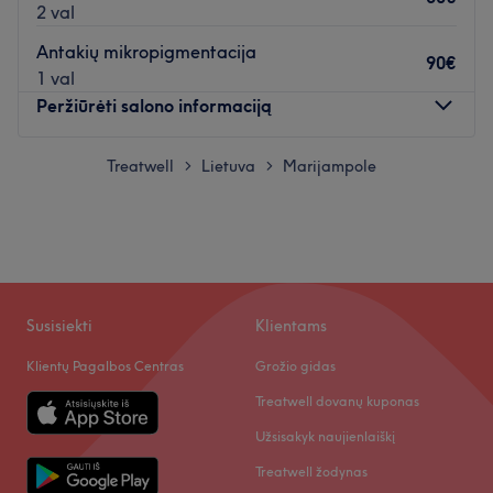
2 val
Antakių mikropigmentacija
90€
1 val
Peržiūrėti salono informaciją
Pirmadienis
Treatwell
Lietuva
Marijampole
09:00
–
19:00
>
>
Antradienis
09:00
–
19:00
Trečiadienis
09:00
–
19:00
Ketvirtadienis
09:00
–
19:00
Penktadienis
09:00
–
19:00
Šeštadienis
Uždaryta
Sekmadienis
Uždaryta
Susisiekti
Klientams
Klientų Pagalbos Centras
Grožio gidas
Sveiki
Treatwell dovanų kuponas
Esu grožio srities specialistė su 6metu patirtimi
Užsisakyk naujienlaiškį
Atidaryti salono profilį
Treatwell žodynas