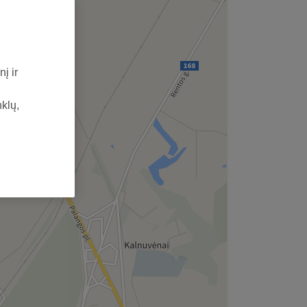
į ir
nklų,