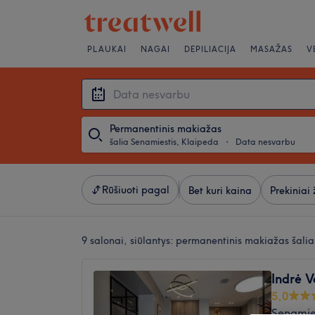
PLAUKAI
NAGAI
DEPILIACIJA
MASAŽAS
V
Permanentinis makiažas
šalia Senamiestis, Klaipeda
・
Data nesvarbu
Rūšiuoti pagal
Bet kuri kaina
Prekiniai 
9 salonai, siūlantys:
permanentinis makiažas šalia
Indrė 
5,0
Senamie