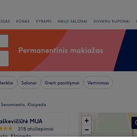
EIDAS
KŪNAS
VYRAMS
NAUJI SALONAI
DOVANŲ KUPONAI
Permanentinis makiažas
ženklai
Salonai
Greiti pasiūlymai
Vertinimas
 Senamiestis, Klaipeda
+
Vaškevičiūtė MUA
318 atsiliepimai
−
stis, Klaipeda