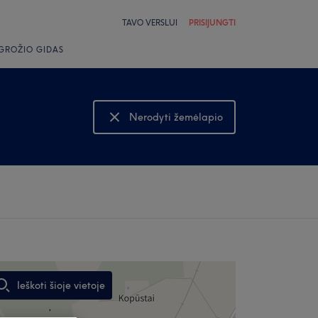
TAVO VERSLUI
PRISIJUNGTI
GROŽIO GIDAS
Nerodyti žemėlapio
Rodyti žemėlapį
Ieškoti šioje vietoje
,