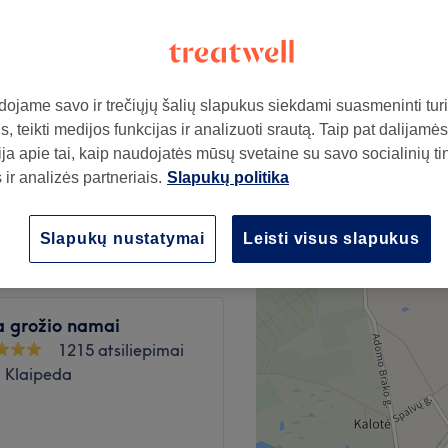
ojame savo ir trečiųjų šalių slapukus siekdami suasmeninti turin
nuo
40€
, teikti medijos funkcijas ir analizuoti srautą. Taip pat dalijamės
ja apie tai, kaip naudojatės mūsų svetaine su savo socialinių ti
ir analizės partneriais.
Slapukų politika
nuo
40€
Slapukų nustatymai
Leisti visus slapukus
a grožio namai
1215 atsiliepimai
, Klaipeda