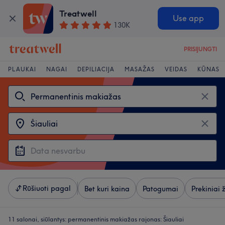
Treatwell
Use app
130K
PRISIJUNGTI
PLAUKAI
NAGAI
DEPILIACIJA
MASAŽAS
VEIDAS
KŪNAS
Rūšiuoti pagal
Bet kuri kaina
Patogumai
Prekiniai 
11 salonai, siūlantys:
permanentinis makiažas rajonas: Šiauliai