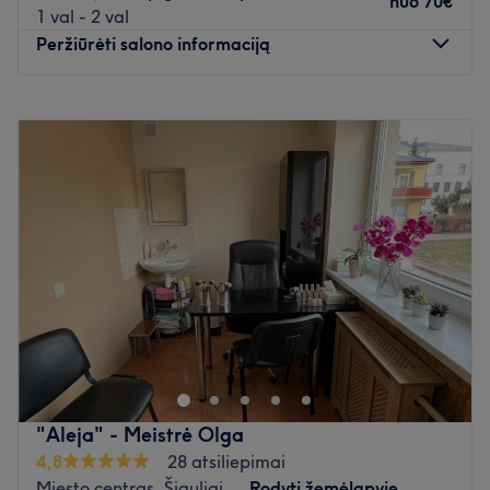
nuo
70€
1 val - 2 val
Atidaryti salono profilį
Peržiūrėti salono informaciją
Pirmadienis
09:00
–
17:00
Antradienis
09:00
–
17:00
Trečiadienis
09:00
–
17:00
Ketvirtadienis
09:00
–
17:00
Penktadienis
09:00
–
17:00
Šeštadienis
Uždaryta
Sekmadienis
Uždaryta
Skirkite šiek tiek laiko sau ir pasirūpinkite savo grožiu
,,Grožio studiją Vigitą,,, kuri yra įsikūrusi Šiauliuose
lyrosg 5a
Artimiausias viešasis transportas:
"Aleja" - Meistrė Olga
Saloną yra lengva pasiekti autobusais: 2, 9, 12, 17, 19,
4,8
28 atsiliepimai
24, 29 (lyros st.
Miesto centras, Šiauliai
Rodyti žemėlapyje