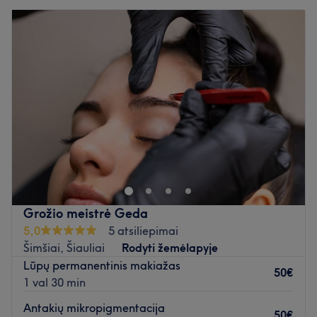
Grožio meistrė Geda
5,0
5 atsiliepimai
Šimšiai, Šiauliai
Rodyti žemėlapyje
Lūpų permanentinis makiažas
50€
1 val 30 min
Antakių mikropigmentacija
50€