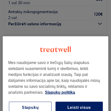
1 val 30 min
Antakių mikropigmentacija
120€
2 val
Peržiūrėti salono informaciją
Pirmadienis
10:00
–
20:00
Antradienis
10:00
–
20:00
Trečiadienis
10:00
–
20:00
Ketvirtadienis
10:00
–
20:00
Penktadienis
10:00
–
20:00
Mes naudojame savo ir trečiųjų šalių slapukus
Šeštadienis
10:00
–
18:00
siekdami suasmeninti turinį ir skelbimus, teikti
Sekmadienis
10:00
–
18:00
medijos funkcijas ir analizuoti srautą. Taip pat
dalijamės informacija apie tai, kaip naudojatės mūsų
Skirkite šiek tiek laiko sau ir pasirūpinkite savo grožiu pas
svetaine su savo socialinių tinklų, reklamos ir
Grožio meistrę Geda, kuri yra įsikūrusi Šiauliuose. Lūpų
analizės partneriais.
Slapukų politika
mikropigmentacija, blakstienų laminavimas bei antakių
korekcija - tai tik kelios šios puikios grožio meistrės
Slapukų
Leisti visus
siūlomų paslaugų.