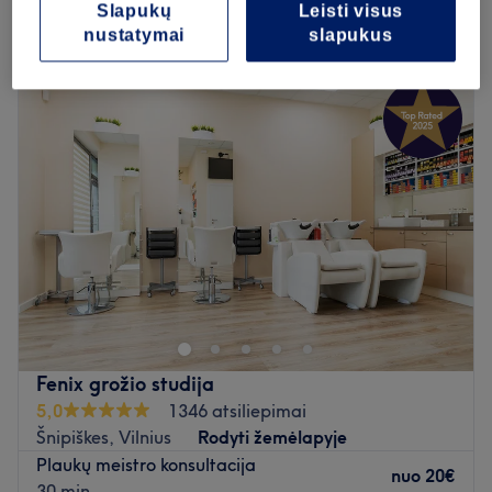
Slapukų
Leisti visus
nustatymai
slapukus
Pirmadienis
09:00
–
20:00
Antradienis
09:00
–
20:00
Trečiadienis
09:00
–
20:00
Ketvirtadienis
09:00
–
20:00
Penktadienis
09:00
–
20:00
Šeštadienis
09:00
–
20:00
Sekmadienis
Uždaryta
Palepinkite savo plaukus apsilankymu Name on. Violete
Rėzgė salone, įsikūrusiame Vilniuje, kelių minučių
atstumu nuo Ozo parko. Plaukų stilisto konsultacija ir
plaukų dažymas - tai tik kelios šios puikios plaukų
meistrės siūlomų paslaugų.
Fenix grožio studija
5,0
1346 atsiliepimai
Artimiausias viešasis transportas:
Šnipiškes, Vilnius
Rodyti žemėlapyje
Name on. Violete Rėzgė galima lengvai pasiekti
Plaukų meistro konsultacija
autobusais nr. 2, 2G, 7, 8, 9, 24, 25, 26, 29, 40, 46, 48,
nuo
20€
30 min