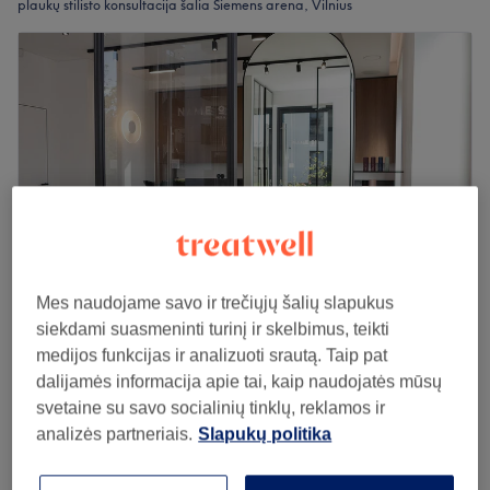
plaukų stilisto konsultacija šalia Siemens arena, Vilnius
Mes naudojame savo ir trečiųjų šalių slapukus
siekdami suasmeninti turinį ir skelbimus, teikti
Name On. Violeta Rėzgė
medijos funkcijas ir analizuoti srautą. Taip pat
5,0
636 atsiliepimai
dalijamės informacija apie tai, kaip naudojatės mūsų
Žirmunai, Vilnius
Rodyti žemėlapyje
svetaine su savo socialinių tinklų, reklamos ir
Plaukų stilisto konsultacija 20€
analizės partneriais.
Slapukų politika
1€
20 min
Peržiūrėti salono informaciją