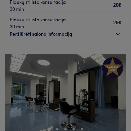
Plaukų stilisto konsultacija
20€
20 min
Plaukų stilisto konsultacija
25€
30 min
Peržiūrėti salono informaciją
Pirmadienis
09:00
–
20:30
Antradienis
09:00
–
20:30
Trečiadienis
09:00
–
20:30
Ketvirtadienis
09:00
–
20:30
Penktadienis
09:00
–
20:30
Šeštadienis
09:00
–
19:00
Sekmadienis
10:00
–
18:00
Kviečiame atsipalaiduoti ir atsiduoti į profesionalių savo
srities specialisčių rankas jaukioje aplinkoje. Jūsų laukia
plaukų, nagų priežiūros, veido puoselėjimo, ilgalaikio
makiažo paslaugos. Studija įsikūrusi visai šalia PC Ozas