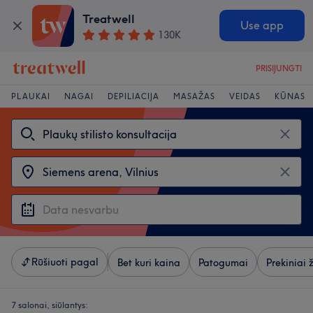
Treatwell
Use app
130K
PRISIJUNGTI
PLAUKAI
NAGAI
DEPILIACIJA
MASAŽAS
VEIDAS
KŪNAS
Rūšiuoti pagal
Bet kuri kaina
Patogumai
Prekiniai 
7 salonai, siūlantys: