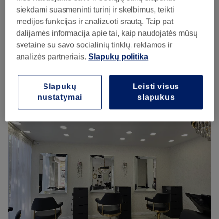
25€
Plaukų plovimas/Džiovinimas/Tiesinimas
siekdami suasmeninti turinį ir skelbimus, teikti
1 val
30€
medijos funkcijas ir analizuoti srautą. Taip pat
dalijamės informacija apie tai, kaip naudojatės mūsų
Keratininis plaukų tiesinimas Encanto
svetaine su savo socialinių tinklų, reklamos ir
nuo
65€
braziliškas tiesinimas
analizės partneriais.
Slapukų politika
2 val 45 min - 4 val
Peržiūrėti salono informaciją
Slapukų
Leisti visus
nustatymai
slapukus
Pirmadienis
10:00
–
20:00
Antradienis
10:00
–
20:00
Trečiadienis
10:00
–
20:00
Ketvirtadienis
10:00
–
20:00
Penktadienis
10:00
–
20:00
Šeštadienis
10:00
–
19:00
Sekmadienis
10:00
–
18:00
Grožio Studija Paula
Atidaryti salono profilį