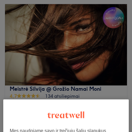
Meistrė Silvija @ Grožio Namai Moni
4,7
134 atsiliepimai
Rumpiške, Klaipeda
Rodyti žemėlapyje
Struktūros atstatymo procedūra + ilgalaikis
nuo
55€
keratininis plaukų tiesinimas
2 val 15 min - 3 val 30 min
Mes naudojame savo ir trečiųjų šalių slapukus