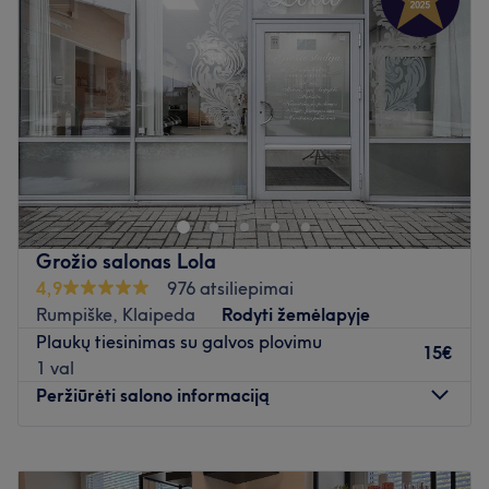
Ketvirtadienis
09:00
–
21:00
Penktadienis
09:00
–
21:00
Šeštadienis
09:00
–
21:00
Sekmadienis
09:00
–
21:00
Stilius visada madingas.
Atidaryti salono profilį
Grožio salonas Lola
4,9
976 atsiliepimai
Rumpiške, Klaipeda
Rodyti žemėlapyje
Plaukų tiesinimas su galvos plovimu
15€
1 val
Peržiūrėti salono informaciją
Pirmadienis
09:00
–
21:00
Antradienis
09:00
–
21:00