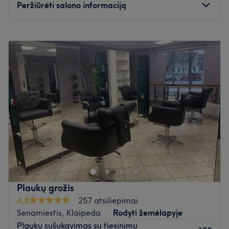
Atidaryti salono profilį
Peržiūrėti salono informaciją
Pirmadienis
09:00
–
19:00
Antradienis
09:00
–
19:00
Trečiadienis
09:00
–
19:00
Ketvirtadienis
09:00
–
19:00
Penktadienis
09:00
–
19:00
Šeštadienis
09:00
–
15:00
Sekmadienis
10:00
–
18:00
Grožio studijoje Tik Tau vyrauja jauki ir rami atmosfera,
kurioje lengva atsipalaiduoti ir pabendrauti. Mūsų
meistrės rūpinasi aukščiausia paslaugų kokybe - nuo
kruopščiai atliekamų nagų procedūrų iki profesionalių
plaukų kirpimų ir dažymų. Ateik ir pasilepink - grožis čia
Plaukų grožis
kuriamas su šiluma ir dėmesiu, o svečius pavaišiname
4,8
257 atsiliepimai
skania kava.
Senamiestis, Klaipeda
Rodyti žemėlapyje
Plaukų sušukavimas su tiesinimu