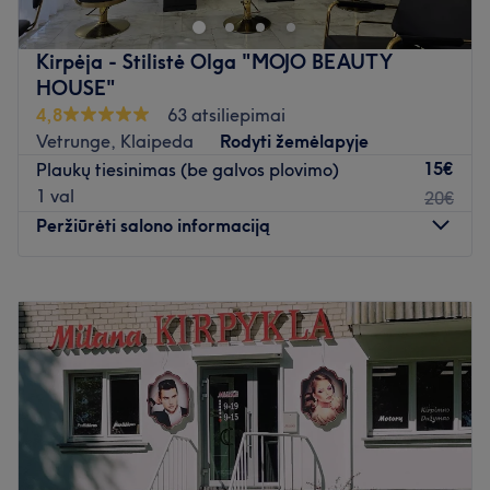
Kirpėja - Stilistė Olga "MOJO BEAUTY
HOUSE"
4,8
63 atsiliepimai
Vetrunge, Klaipeda
Rodyti žemėlapyje
15€
Plaukų tiesinimas (be galvos plovimo)
1 val
20€
Peržiūrėti salono informaciją
Pirmadienis
09:00
–
19:00
Antradienis
09:00
–
19:00
Trečiadienis
09:00
–
19:00
Ketvirtadienis
09:00
–
19:00
Penktadienis
09:00
–
19:00
Šeštadienis
09:30
–
15:00
Sekmadienis
Uždaryta