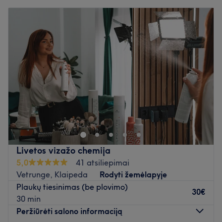
Pirmadienis
09:00
–
18:00
Antradienis
09:00
–
18:00
Trečiadienis
09:00
–
18:00
Ketvirtadienis
09:00
–
18:00
Penktadienis
09:00
–
18:00
Šeštadienis
08:00
–
14:00
Sekmadienis
Uždaryta
Nudžiuginkite save nauja šukuosena po apsilankymo pas
Daivą, įsikūrusia Klaipėdoje. Plaukų kirpimas, plaukų
tonavimas ir kirpčiukų kirpimas - tai tik kelios šios puikios
plaukų meistrės siūlomų paslaugų.
Livetos vizažo chemija
Artimiausias viešasis transportas:
5,0
41 atsiliepimai
Saloną galima nuvykti autobusais: 5, 14A, 18, 21A, 110
Vetrunge, Klaipeda
Rodyti žemėlapyje
(Rumpiškės st.).
Plaukų tiesinimas (be plovimo)
30€
30 min
Komanda:
Peržiūrėti salono informaciją
Puiki ir atidi specialistė, užtikrinanti, kad klientai gautų