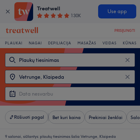
Treatwell
Use app
130K
PRISIJUNGTI
PLAUKAI
NAGAI
DEPILIACIJA
MASAŽAS
VEIDAS
KŪNAS
Rūšiuoti pagal
Bet kuri kaina
Prekiniai ženklai
Salo
9 salonai, siūlantys:
plaukų tiesinimas šalia Vetrunge, Klaipeda