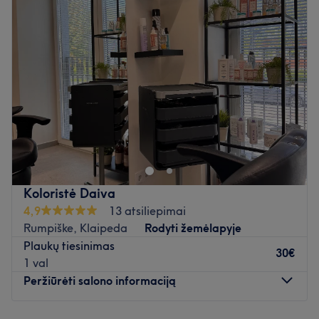
Trečiadienis
09:00
–
21:00
Ketvirtadienis
09:00
–
21:00
Penktadienis
09:00
–
21:00
Šeštadienis
09:00
–
21:00
Sekmadienis
09:00
–
20:00
Atidaryti salono profilį
Koloristė Daiva
4,9
13 atsiliepimai
Rumpiške, Klaipeda
Rodyti žemėlapyje
Plaukų tiesinimas
30€
1 val
Peržiūrėti salono informaciją