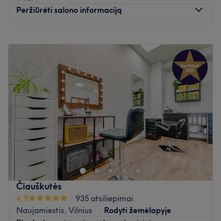
Peržiūrėti salono informaciją
Pirmadienis
10:00
–
20:00
Antradienis
10:00
–
20:00
Trečiadienis
10:00
–
20:00
Ketvirtadienis
10:00
–
20:00
Penktadienis
10:00
–
20:00
Šeštadienis
10:00
–
18:00
Sekmadienis
10:00
–
18:00
Išvaizda - tai mūsų stilius ir gyvenimas. Atrask savo
įvaizdį šukuosenoje!
Salone galima atsiskaityti grynaisiais arba pavedimu.
Atidaryti salono profilį
Čiauškutės
4,9
935 atsiliepimai
Naujamiestis, Vilnius
Rodyti žemėlapyje