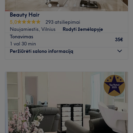
Beauty Hair
5,0
293 atsiliepimai
Naujamiestis, Vilnius
Rodyti žemėlapyje
Tonavimas
35€
1 val 30 min
Peržiūrėti salono informaciją
Pirmadienis
10:00
–
20:00
Antradienis
10:00
–
20:00
Trečiadienis
10:00
–
20:00
Ketvirtadienis
10:00
–
20:00
Penktadienis
10:00
–
20:00
Šeštadienis
10:00
–
18:00
Sekmadienis
Uždaryta
Esu kvalifikuota kirpėja. Baigus plataus profilio kirpėjų
kursus nuolatos tobulinu savo žinias bei praktinius