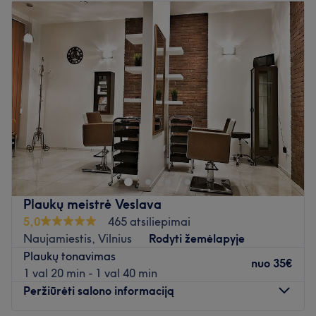
Antradienis
08:00
–
21:00
Trečiadienis
08:00
–
21:00
Ketvirtadienis
08:00
–
21:00
Penktadienis
08:00
–
21:00
Šeštadienis
08:00
–
20:00
Sekmadienis
09:00
–
20:00
Atidaryti salono profilį
Plaukų meistrė Veslava
5,0
465 atsiliepimai
Naujamiestis, Vilnius
Rodyti žemėlapyje
Plaukų tonavimas
nuo
35€
1 val 20 min - 1 val 40 min
Peržiūrėti salono informaciją