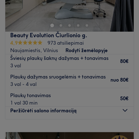
Nauja jauki grožio studija Naujamiestyje, kurioje Jūsų
laukia profesionalūs meistrai, gera nuotaika ir visos
populiariausios grožio procedūros.
Atidaryti salono profilį
Beauty Evolution Čiurlionio g.
4,9
973 atsiliepimai
Naujamiestis, Vilnius
Rodyti žemėlapyje
Šviesių plaukų šaknų dažymas + tonavimas
80€
3 val
Plaukų dažymas sruogelėmis + tonavimas
nuo
80€
3 val - 4 val
Plaukų tonavimas
50€
1 val 30 min
Peržiūrėti salono informaciją
Pirmadienis
08:00
–
20:00
Antradienis
08:00
–
20:00