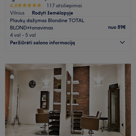
4,8
117 atsiliepimai
Vilnius
Rodyti žemėlapyje
Plaukų dažymas Blondine TOTAL
nuo
89€
BLOND+tonavimas
4 val - 5 val
Peržiūrėti salono informaciją
Pirmadienis
10:00
–
20:00
Antradienis
10:00
–
20:00
Trečiadienis
10:00
–
20:00
Ketvirtadienis
10:00
–
20:00
Penktadienis
10:00
–
20:00
Šeštadienis
10:00
–
20:00
Sekmadienis
10:00
–
20:00
Atidaryti salono profilį