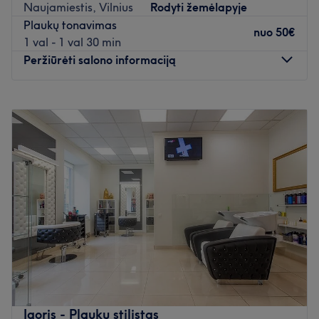
Naujamiestis, Vilnius
Rodyti žemėlapyje
Plaukų tonavimas
nuo
50€
1 val - 1 val 30 min
Peržiūrėti salono informaciją
Pirmadienis
10:00
–
20:00
Antradienis
10:00
–
20:00
Trečiadienis
10:00
–
20:00
Ketvirtadienis
10:00
–
20:00
Penktadienis
10:00
–
20:00
Šeštadienis
10:00
–
20:00
Sekmadienis
Uždaryta
Atidaryti salono profilį
Igoris - Plaukų stilistas