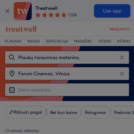
Treatwell
Use app
130K
PRISIJUNGTI
PLAUKAI
NAGAI
DEPILIACIJA
MASAŽAS
VEIDAS
KŪNAS
Rūšiuoti pagal
Bet kuri kaina
Patogumai
Prekiniai 
13 salonai, siūlantys: