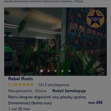
plaukų tonavimas moterims šalia Forum Cinemas, Vilnius
Rebel Roots
5,0
1613 atsiliepimai
Naujamiestis, Vilnius
Rodyti žemėlapyje
Noriu lengvai atgaivinti visų plaukų spalvą
nuo
45€
(tonavimas) (kaina nuo)
1 val 30 min