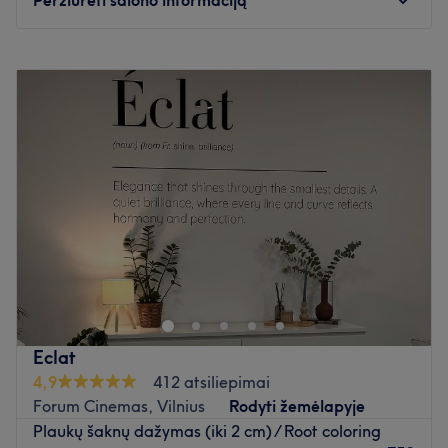
Pirmadienis
09:00
–
20:00
Antradienis
09:00
–
20:00
Trečiadienis
09:00
–
20:00
Ketvirtadienis
07:00
–
20:00
Penktadienis
07:00
–
20:00
Šeštadienis
07:00
–
20:00
Sekmadienis
07:00
–
20:00
All we want to say is: hair, art, makeup, fun!
COME VISIT US!
Atidaryti salono profilį
Eclat
4,9
412 atsiliepimai
Forum Cinemas, Vilnius
Rodyti žemėlapyje
Plaukų šaknų dažymas (iki 2 cm) / Root coloring