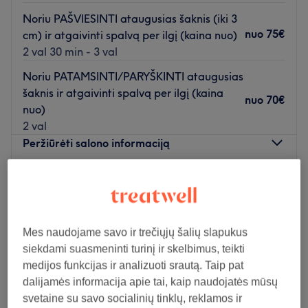
Noriu PAŠVIESINTI ataugusias šaknis (iki 3
nuo
75€
cm) ir atgaivinti spalvą per ilgį (kaina nuo)
2 val 30 min - 3 val
Noriu PATAMSINTI/PARYŠKINTI ataugusias
šaknis ir atgaivinti spalvą per ilgį (kaina
nuo
70€
nuo)
2 val
Peržiūrėti salono informaciją
Pirmadienis
08:00
–
21:00
Antradienis
08:00
–
21:00
Trečiadienis
08:00
–
21:00
Ketvirtadienis
08:00
–
21:00
Mes naudojame savo ir trečiųjų šalių slapukus
Penktadienis
08:00
–
21:00
siekdami suasmeninti turinį ir skelbimus, teikti
Šeštadienis
08:00
–
21:00
medijos funkcijas ir analizuoti srautą. Taip pat
Sekmadienis
10:00
–
21:00
dalijamės informacija apie tai, kaip naudojatės mūsų
svetaine su savo socialinių tinklų, reklamos ir