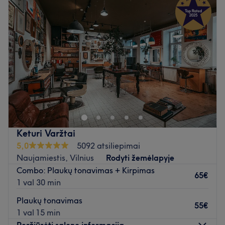
Trečiadienis
08:00
–
20:00
Ketvirtadienis
08:00
–
20:00
Penktadienis
08:00
–
20:00
Šeštadienis
08:00
–
20:00
Sekmadienis
08:00
–
17:00
Visos grožio paslaugos po vienų stogų! Esame įsikūrė
strategiškai patogioje miesto vietoje. Mus rasite
Čiurlionio g. 19, Vilnius.
Lauksime jūsų atvykstant!
Keturi Varžtai
Atidaryti salono profilį
5,0
5092 atsiliepimai
Naujamiestis, Vilnius
Rodyti žemėlapyje
Combo: Plaukų tonavimas + Kirpimas
65€
1 val 30 min
Plaukų tonavimas
55€
1 val 15 min
Peržiūrėti salono informaciją