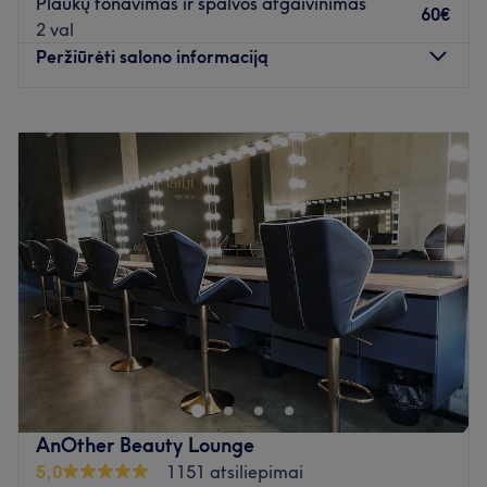
Plaukų tonavimas ir spalvos atgaivinimas
60€
2 val
Peržiūrėti salono informaciją
Pirmadienis
10:00
–
20:00
Antradienis
10:00
–
20:00
Trečiadienis
10:00
–
20:00
Ketvirtadienis
10:00
–
20:00
Penktadienis
10:00
–
20:00
Šeštadienis
07:00
–
18:00
Sekmadienis
10:00
–
18:00
Atidaryti salono profilį
AnOther Beauty Lounge
5,0
1151 atsiliepimai