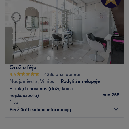
Ketvirtadienis
09:00
–
20:00
Penktadienis
09:00
–
20:00
Šeštadienis
09:00
–
18:00
Sekmadienis
Uždaryta
Tai jauki vieta, kurioje galėsite pailsėti, gauti kokybišką
aptarnavimą, mėgautis procedūra ir jos rezultatais.
Atidaryti salono profilį
Grožio fėja
4,9
4286 atsiliepimai
Naujamiestis, Vilnius
Rodyti žemėlapyje
Plaukų tonavimas (dažų kaina
nuo
25€
neįskaičiuota)
1 val
Peržiūrėti salono informaciją
Pirmadienis
08:00
–
21:00