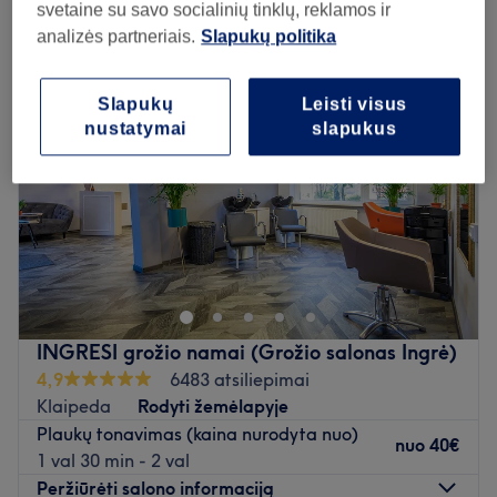
plaukų tonavimas moterims šalia Žardininkai, Klaipeda
svetaine su savo socialinių tinklų, reklamos ir
analizės partneriais.
Slapukų politika
Slapukų
Leisti visus
nustatymai
slapukus
INGRESI grožio namai (Grožio salonas Ingrė)
4,9
6483 atsiliepimai
Klaipeda
Rodyti žemėlapyje
Plaukų tonavimas (kaina nurodyta nuo)
nuo
40€
1 val 30 min - 2 val
Peržiūrėti salono informaciją