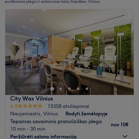
purškiamas įdegis ir soliariumai šalia Šnipiškes, Vilnius
City Wax Vilnius
4,8
15358 atsiliepimai
Naujamiestis, Vilnius
Rodyti žemėlapyje
Tepamas savaiminis prancūziškas įdegis
nuo
10€
10 min - 30 min
Peržiūrėti salono informaciją