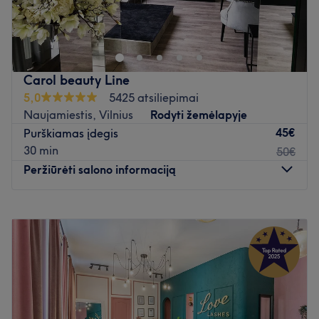
S.žukausko g. 41 2a 135kab Simply beautiful studija
+37065818417
https://maps.app.goo.gl/DpTnzm6CbnJjXgc79
Atidaryti salono profilį
Carol beauty Line
5,0
5425 atsiliepimai
Naujamiestis, Vilnius
Rodyti žemėlapyje
45€
Purškiamas įdegis
30 min
50€
Peržiūrėti salono informaciją
Pirmadienis
09:00
–
20:00
Antradienis
09:00
–
20:00
Trečiadienis
09:00
–
20:00
Ketvirtadienis
09:00
–
20:00
Penktadienis
09:00
–
20:00
Šeštadienis
09:00
–
20:00
Sekmadienis
09:00
–
20:00