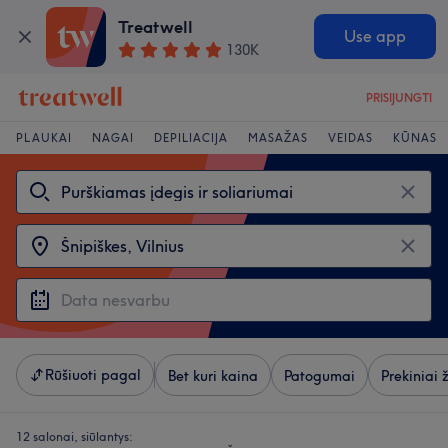
Treatwell
Use app
130K
PRISIJUNGTI
PLAUKAI
NAGAI
DEPILIACIJA
MASAŽAS
VEIDAS
KŪNAS
Rūšiuoti pagal
Bet kuri kaina
Patogumai
Prekiniai 
12 salonai, siūlantys: