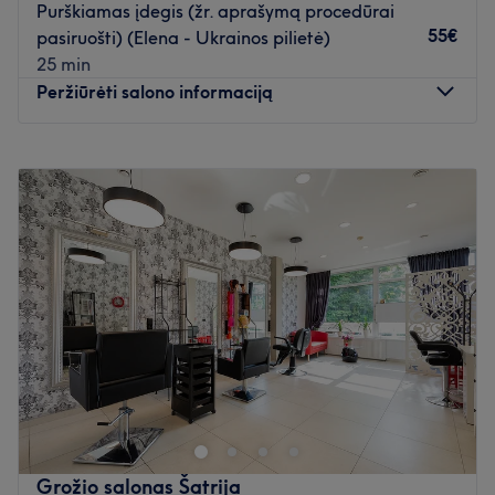
Purškiamas įdegis (žr. aprašymą procedūrai
55€
pasiruošti) (Elena - Ukrainos pilietė)
25 min
Peržiūrėti salono informaciją
Pirmadienis
08:00
–
20:30
Antradienis
08:00
–
20:30
Trečiadienis
08:00
–
20:30
Ketvirtadienis
08:00
–
20:30
Penktadienis
08:00
–
20:30
Šeštadienis
08:00
–
20:00
Sekmadienis
10:00
–
18:00
Salone įsikūrę specialistai visada pasiruošę darbui.
Klientų patogumui, salonas dirba 7 dienas per savaitę -
sekmadienį - pagal išankstinį susitarimą.
Kviečiame registruotis iš anksto – taip mes užtikrinsime
Jums patogų laiką ir daugiau komforto ! 😊
+370 620 98
Grožio salonas Šatrija