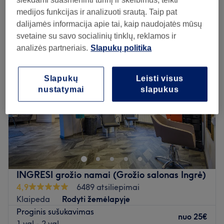
siekdami suasmeninti turinį ir skelbimus, teikti
medijos funkcijas ir analizuoti srautą. Taip pat
Pirmadienis
10:00
–
20:00
dalijamės informacija apie tai, kaip naudojatės mūsų
Antradienis
10:00
–
20:00
svetaine su savo socialinių tinklų, reklamos ir
Trečiadienis
10:00
–
20:00
analizės partneriais.
Slapukų politika
Ketvirtadienis
10:00
–
20:00
Penktadienis
10:00
–
20:00
Slapukų
Leisti visus
Šeštadienis
10:00
–
19:00
nustatymai
slapukus
Sekmadienis
10:00
–
18:00
Grožio Studija Paula
Atidaryti salono profilį
INGRESI grožio namai (Grožio salonas Ingrė)
4,9
6489 atsiliepimai
Klaipeda
Rodyti žemėlapyje
Proginis sušukavimas
nuo
25€
1 val - 2 val