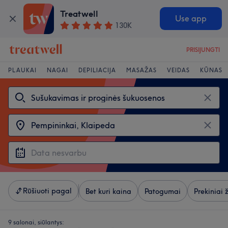
Treatwell
Use app
130K
PRISIJUNGTI
PLAUKAI
NAGAI
DEPILIACIJA
MASAŽAS
VEIDAS
KŪNAS
Rūšiuoti pagal
Bet kuri kaina
Patogumai
Prekiniai 
9 salonai, siūlantys: