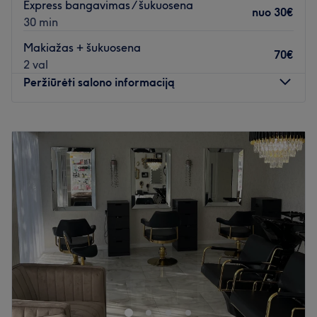
Express bangavimas / šukuosena
nuo
30€
30 min
Makiažas + šukuosena
70€
2 val
Peržiūrėti salono informaciją
Pirmadienis
10:00
–
20:00
Antradienis
10:00
–
20:00
Trečiadienis
08:00
–
20:00
Ketvirtadienis
07:00
–
19:00
Penktadienis
06:00
–
20:00
Šeštadienis
06:00
–
18:00
Sekmadienis
10:00
–
14:00
Skirkite šiek tiek laiko sau ir pasirūpinkite savo grožiu pas
Eveliną, kuri yra įsikūrusi Klaipėdoje.
Artimiausias viešasis transportas: