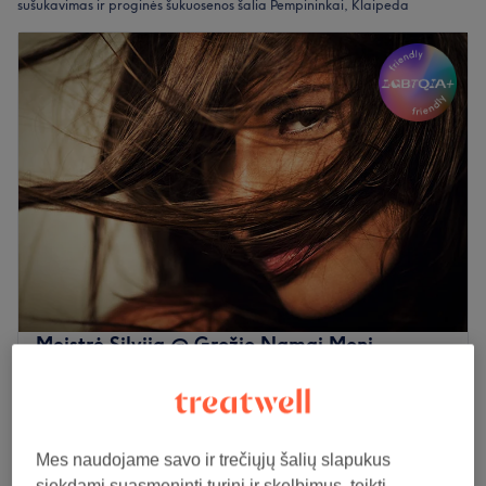
sušukavimas ir proginės šukuosenos šalia Pempininkai, Klaipeda
Meistrė Silvija @ Grožio Namai Moni
4,7
134 atsiliepimai
Rumpiške, Klaipeda
Rodyti žemėlapyje
.Express bangavimas / šukuosena NUO
nuo
30€
1 val
Mes naudojame savo ir trečiųjų šalių slapukus
Peržiūrėti salono informaciją