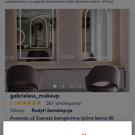
sušukavimas ir proginės šukuosenos šalia Siemens arena, Vilnius
gabrieless_makeup
5,0
361 atsiliepimai
Vilnius
Rodyti žemėlapyje
Avansas už Express bangavimą (pilna kaina 40
15€
Eur)
30 min - 45 min