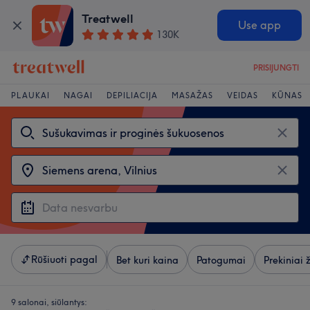
Treatwell
Use app
130K
PRISIJUNGTI
PLAUKAI
NAGAI
DEPILIACIJA
MASAŽAS
VEIDAS
KŪNAS
Rūšiuoti pagal
Bet kuri kaina
Patogumai
Prekiniai 
9 salonai, siūlantys: