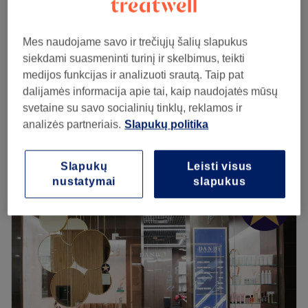
Avansas už Proginę šukuoseną (pilna kaina 60-
20€
80 Eur)
Mes naudojame savo ir trečiųjų šalių slapukus
1 val
siekdami suasmeninti turinį ir skelbimus, teikti
medijos funkcijas ir analizuoti srautą. Taip pat
Avansas už express makiažą + express
30€
dalijamės informacija apie tai, kaip naudojatės mūsų
šukuoseną (pilna kaina 120 Eur)
svetaine su savo socialinių tinklų, reklamos ir
1 val 45 min
analizės partneriais.
Slapukų politika
Peržiūrėti salono informaciją
Pirmadienis
08:00
–
19:00
Slapukų
Leisti visus
Antradienis
08:00
–
19:00
nustatymai
slapukus
Trečiadienis
08:00
–
19:00
Ketvirtadienis
08:00
–
19:00
Penktadienis
08:00
–
19:00
Šeštadienis
08:00
–
19:00
Sekmadienis
08:00
–
16:00
Esu sertifikuota vizažistė, todėl išklausysiu ir patarsiu koks