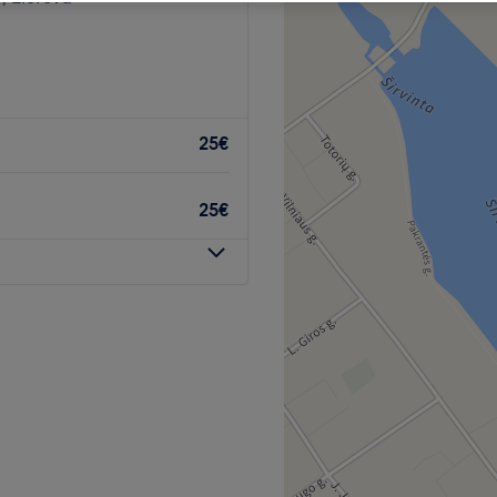
25€
25€