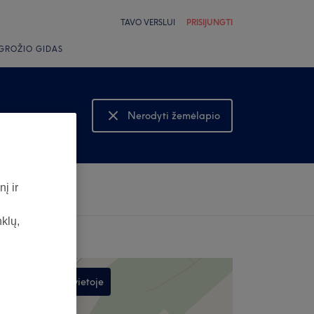
TAVO VERSLUI
PRISIJUNGTI
GROŽIO GIDAS
Nerodyti žemėlapio
Rodyti žemėlapį
į ir
nklų,
Ieškoti šioje vietoje
,