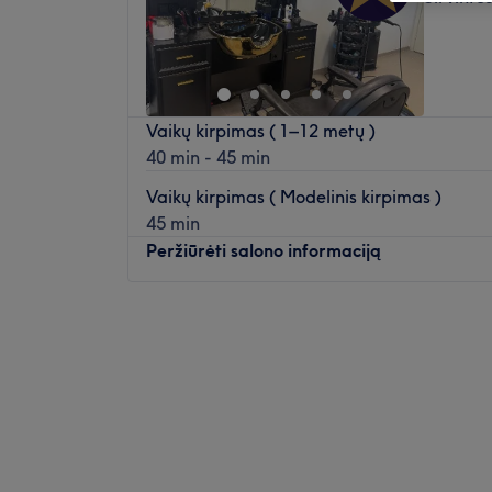
Vaikų kirpimas ( 1–12 metų )
40 min - 45 min
Vaikų kirpimas ( Modelinis kirpimas )
45 min
Peržiūrėti salono informaciją
Pirmadienis
09:00
–
20:00
Antradienis
09:00
–
20:00
Trečiadienis
09:00
–
20:00
Ketvirtadienis
09:00
–
20:00
Penktadienis
09:00
–
20:00
Šeštadienis
09:00
–
20:00
Sekmadienis
Uždaryta