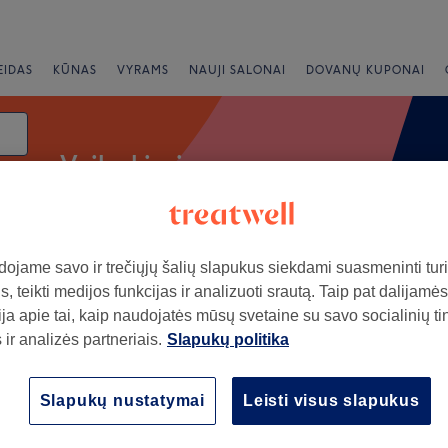
EIDAS
KŪNAS
VYRAMS
NAUJI SALONAI
DOVANŲ KUPONAI
Vaikų kirpimas
ojame savo ir trečiųjų šalių slapukus siekdami suasmeninti turin
ai
Vertinimas
, teikti medijos funkcijas ir analizuoti srautą. Taip pat dalijamės
ja apie tai, kaip naudojatės mūsų svetaine su savo socialinių ti
ir analizės partneriais.
Slapukų politika
s, Lietuva
+
arber Shop
Slapukų nustatymai
Leisti visus slapukus
799 atsiliepimai
−
s, Lietuva