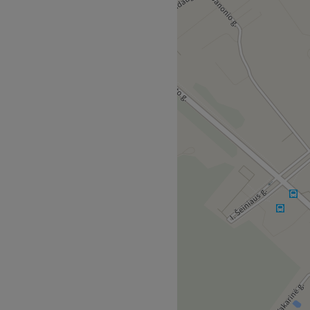
 salone, kuris yra įsikūręs
imas ir šukuosena - tai tik
gų.
s.
kuris užtikrins kokybiškai
navimą.
iūra.
ykloje naudojami tik
siekiamas viešuoju