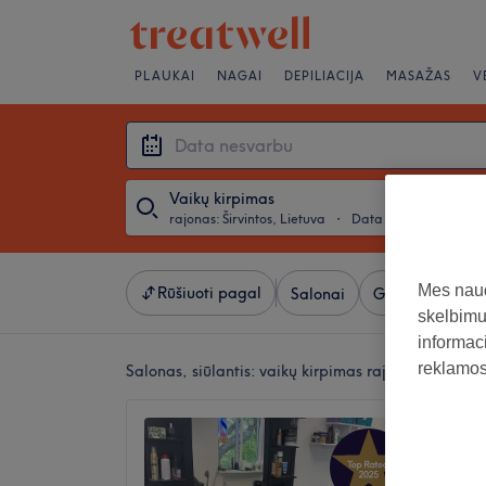
PLAUKAI
NAGAI
DEPILIACIJA
MASAŽAS
V
Vaikų kirpimas
rajonas: Širvintos, Lietuva
・
Data nesvarbu
Mes naud
Rūšiuoti pagal
Salonai
Greiti pasiūlym
skelbimus
informaci
reklamos 
Salonas, siūlantis:
vaikų kirpimas rajonas: Širvinto
Jack B
5,0
Širvinto