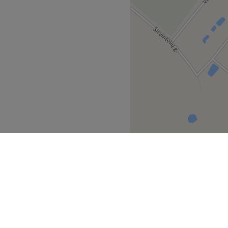
Atidaryti salono profilį
Širvintos