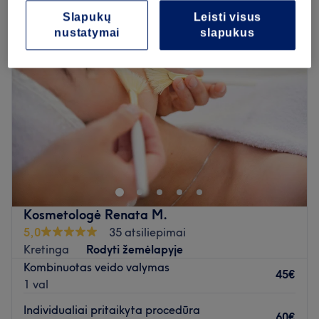
Slapukų
Leisti visus
nustatymai
slapukus
Kosmetologė Renata M.
5,0
35 atsiliepimai
Kretinga
Rodyti žemėlapyje
Kombinuotas veido valymas
45€
1 val
Individualiai pritaikyta procedūra
60€