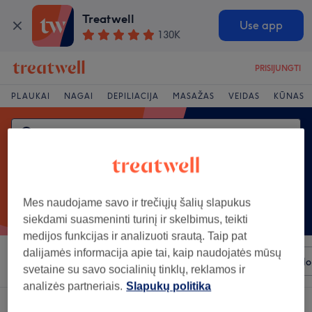
Treatwell
Use app
130K
PRISIJUNGTI
PLAUKAI
NAGAI
DEPILIACIJA
MASAŽAS
VEIDAS
KŪNAS
Mes naudojame savo ir trečiųjų šalių slapukus
siekdami suasmeninti turinį ir skelbimus, teikti
medijos funkcijas ir analizuoti srautą. Taip pat
dalijamės informacija apie tai, kaip naudojatės mūsų
Rūšiuoti pagal
Bet kuri kaina
Prekiniai ženklai
Salo
svetaine su savo socialinių tinklų, reklamos ir
analizės partneriais.
Slapukų politika
Salonas, siūlantis:
veido pilingas rajonas: Kretinga