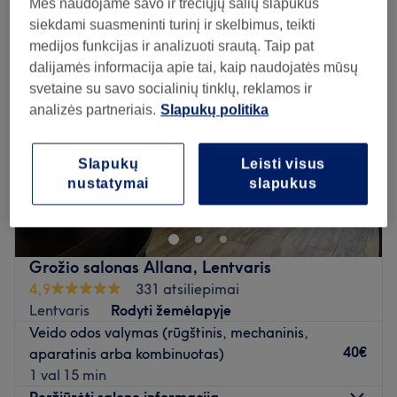
Mes naudojame savo ir trečiųjų šalių slapukus
siekdami suasmeninti turinį ir skelbimus, teikti
medijos funkcijas ir analizuoti srautą. Taip pat
dalijamės informacija apie tai, kaip naudojatės mūsų
svetaine su savo socialinių tinklų, reklamos ir
analizės partneriais.
Slapukų politika
Slapukų
Leisti visus
nustatymai
slapukus
Grožio salonas Allana, Lentvaris
4,9
331 atsiliepimai
Lentvaris
Rodyti žemėlapyje
Veido odos valymas (rūgštinis, mechaninis,
40€
aparatinis arba kombinuotas)
1 val 15 min
Peržiūrėti salono informaciją