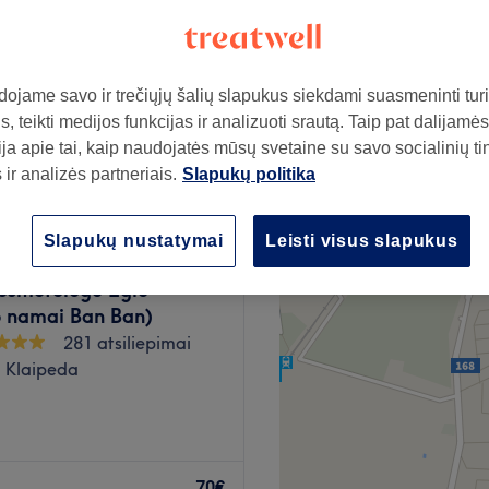
stis, Klaipeda
ojame savo ir trečiųjų šalių slapukus siekdami suasmeninti turin
, teikti medijos funkcijas ir analizuoti srautą. Taip pat dalijamės
ų įvedimas
60€
ja apie tai, kaip naudojatės mūsų svetaine su savo socialinių ti
ir analizės partneriais.
Slapukų politika
Slapukų nustatymai
Leisti visus slapukus
osmetologė Eglė
o namai Ban Ban)
281 atsiliepimai
, Klaipeda
osmetologę Rūtą, kuri yra
70€