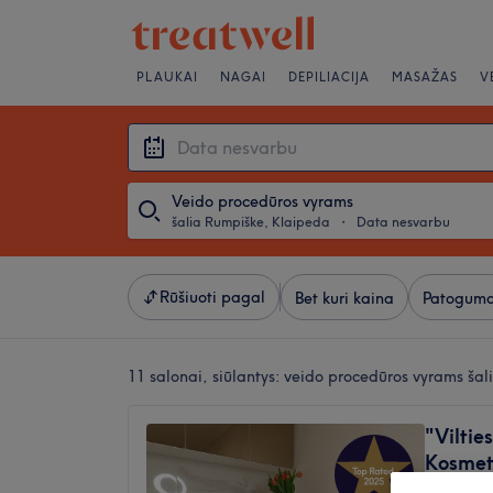
PLAUKAI
NAGAI
DEPILIACIJA
MASAŽAS
V
Veido procedūros vyrams
šalia Rumpiške, Klaipeda
・
Data nesvarbu
Rūšiuoti pagal
Bet kuri kaina
Patoguma
11 salonai, siūlantys:
veido procedūros vyrams šal
"Viltie
Kosmet
5,0