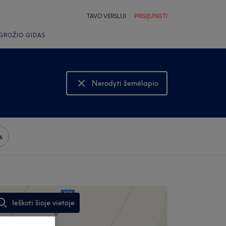
TAVO VERSLUI
PRISIJUNGTI
GROŽIO GIDAS
Nerodyti žemėlapio
Rodyti žemėlapį
s
Ieškoti šioje vietoje
,