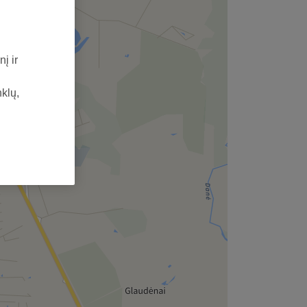
į ir
nklų,