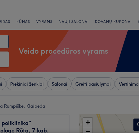
EIDAS
KŪNAS
VYRAMS
NAUJI SALONAI
DOVANŲ KUPONAI
Veido procedūros vyrams
i
Prekiniai ženklai
Salonai
Greiti pasiūlymai
Vertinima
ia Rumpiške, Klaipeda
+
s poliklinika"
ologė Rūta, 7 kab.
−
362 atsiliepimai