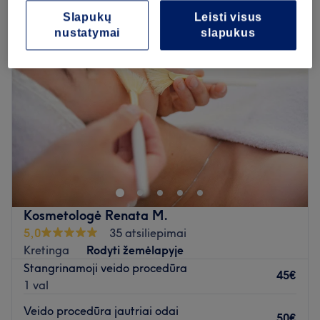
Slapukų
Leisti visus
nustatymai
slapukus
Kosmetologė Renata M.
5,0
35 atsiliepimai
Kretinga
Rodyti žemėlapyje
Stangrinamoji veido procedūra
45€
1 val
Veido procedūra jautriai odai
50€