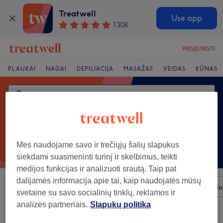
Treatwell
Use app
130K
PRISIJUNGTI
PLAUKAI
NAGAI
DEPILIACIJA
MASAŽAS
VEIDAS
KŪNAS
Mes naudojame savo ir trečiųjų šalių slapukus
siekdami suasmeninti turinį ir skelbimus, teikti
medijos funkcijas ir analizuoti srautą. Taip pat
dalijamės informacija apie tai, kaip naudojatės mūsų
Rūšiuoti pagal
Bet kuri kaina
Prekiniai ženklai
Salo
svetaine su savo socialinių tinklų, reklamos ir
analizės partneriais.
Slapukų politika
Salonas, siūlantis:
veido procedūros rajonas: Kretinga