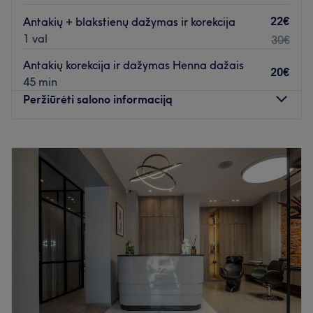
22€
Antakių + blakstienų dažymas ir korekcija
1 val
30€
Antakių korekcija ir dažymas Henna dažais
20€
45 min
Peržiūrėti salono informaciją
Pirmadienis
08:30
–
19:00
Antradienis
08:30
–
19:00
Trečiadienis
08:30
–
19:00
Ketvirtadienis
08:30
–
19:00
Penktadienis
08:30
–
19:00
Šeštadienis
06:30
–
19:00
Sekmadienis
Uždaryta
Palepinkite save pas Viliją Kudrešovienę - vizažistę,
antakių meistrę, kuri yra įsikūrusi Klaipėdoje "Beauty
Diamonds" studijoje. Profesionalus proginis makiažas,