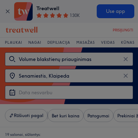
Treatwell
Use app
130K
PRISIJUNGTI
PLAUKAI
NAGAI
DEPILIACIJA
MASAŽAS
VEIDAS
KŪNAS
Rūšiuoti pagal
Bet kuri kaina
Patogumai
Prekiniai 
19 salonai, siūlantys: