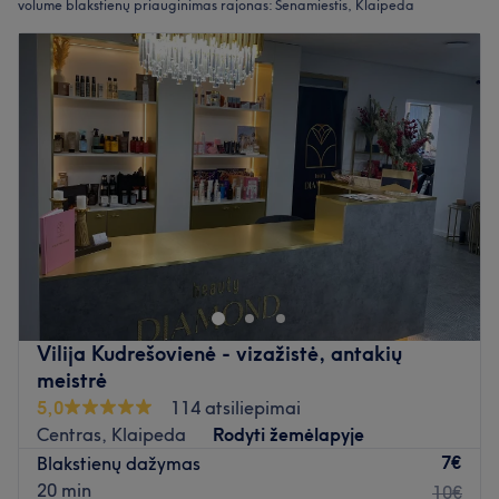
volume blakstienų priauginimas rajonas: Senamiestis, Klaipeda
Vilija Kudrešovienė - vizažistė, antakių
meistrė
5,0
114 atsiliepimai
Centras, Klaipeda
Rodyti žemėlapyje
7€
Blakstienų dažymas
20 min
10€