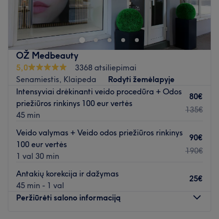
Čia jūsų lauks maloni aplinka. Profesionalios paslaugos
dezinfekuotais ir steriliais įrankiais.
leis pasimėgauti laiku sau bei paryškins jūsų natūralius
Papildomi akcentai: salonas yra lengvai pasiekiamas
bruožus. Čia kiekvienai apsilankiusiai kuriamas grožis yra
viešuoju transportu.
individualus!
Salono įėjimas iš Jono g.
Atidaryti salono profilį
Atidaryti salono profilį
OŽ Medbeauty
5,0
3368 atsiliepimai
Senamiestis, Klaipeda
Rodyti žemėlapyje
Intensyviai drėkinanti veido procedūra + Odos
80€
priežiūros rinkinys 100 eur vertės
135€
45 min
Veido valymas + Veido odos priežiūros rinkinys
90€
100 eur vertės
190€
1 val 30 min
Antakių korekcija ir dažymas
25€
45 min - 1 val
Peržiūrėti salono informaciją