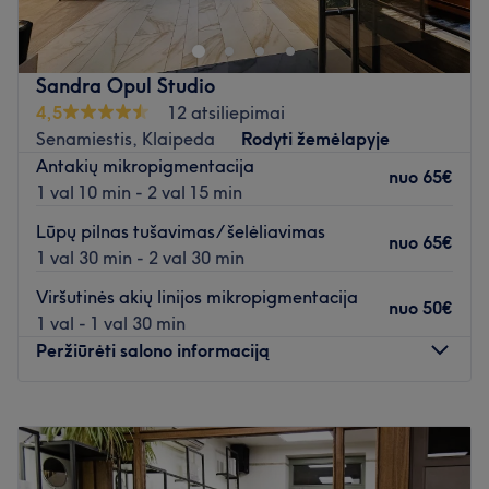
Atidaryti salono profilį
Sandra Opul Studio
4,5
12 atsiliepimai
Senamiestis, Klaipeda
Rodyti žemėlapyje
Antakių mikropigmentacija
nuo
65€
1 val 10 min - 2 val 15 min
Lūpų pilnas tušavimas/ šelėliavimas
nuo
65€
1 val 30 min - 2 val 30 min
Viršutinės akių linijos mikropigmentacija
nuo
50€
1 val - 1 val 30 min
Peržiūrėti salono informaciją
Pirmadienis
10:00
–
17:00
Antradienis
10:00
–
17:00
Trečiadienis
10:00
–
17:00