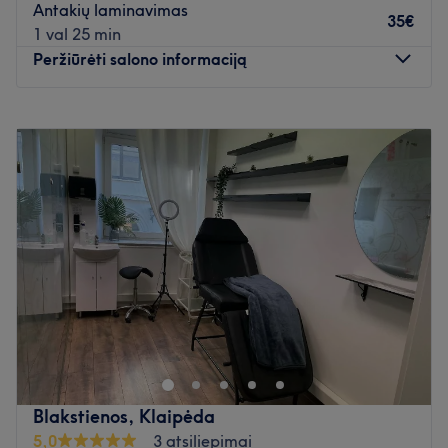
Antakių laminavimas
35€
1 val 25 min
Peržiūrėti salono informaciją
Pirmadienis
09:00
–
19:00
Antradienis
09:00
–
19:00
Trečiadienis
09:00
–
19:00
Ketvirtadienis
09:00
–
19:00
Penktadienis
09:00
–
19:00
Šeštadienis
09:00
–
16:00
Sekmadienis
09:00
–
16:00
Iš meilės grožiui ir estetikai!
Jaukus grožio salonas “Grožio Architektai” įsikūręs pačioje
Klaipėdos senamiesčio širdyje!
Atidaryti salono profilį
Blakstienos, Klaipėda
5,0
3 atsiliepimai