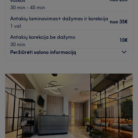
30 min - 45 min
Antakių laminavimas+ dažymas ir korekcija
nuo
35€
1 val
Antakių korekcija be dažymo
10€
30 min
Peržiūrėti salono informaciją
Pirmadienis
09:30
–
19:00
Antradienis
09:30
–
19:00
Trečiadienis
09:30
–
19:00
Ketvirtadienis
09:30
–
19:00
Penktadienis
09:30
–
19:00
Šeštadienis
09:30
–
19:00
Sekmadienis
Uždaryta
Telefonspynėje paspauskite Nr. 4 iš užkilkite į antrąjį
aukštą (durys po kairę).