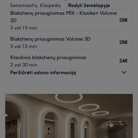
Senamiestis, Klaipeda
Rodyti žemėlapyje
Blakstienų priauginimas MIX - Klasika+ Volume
28€
2D
3 val 15 min
Blakstienų priauginimas Volume 3D
28€
3 val 15 min
Klasikinis blakstienų priauginimas
24€
2 val 30 min
Peržiūrėti salono informaciją
Pirmadienis
14:00
–
22:00
Antradienis
14:00
–
22:00
Trečiadienis
14:00
–
22:00
Ketvirtadienis
14:00
–
22:00
Penktadienis
14:00
–
22:00
Šeštadienis
14:00
–
22:00
Sekmadienis
14:00
–
22:00