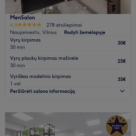
MenSalon
4,8
278 atsiliepimai
Naujamiestis, Vilnius
Rodyti žemėlapyje
Vyrų kirpimas
30€
30 min
Vyrų plaukų kirpimas mašinėle
25€
30 min
Vyriškas modelinis kirpimas
35€
1 val
Peržiūrėti salono informaciją
Pirmadienis
09:00
–
19:00
Antradienis
09:00
–
19:00
Trečiadienis
09:00
–
19:00
Ketvirtadienis
09:00
–
19:00