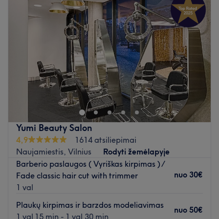
Trečiadienis
10:00
–
20:00
Naudojami prekių ženklai ir produktai:
kirpykloje
Ketvirtadienis
10:00
–
20:00
naudojami tik profesionalūs prekių ženklai ir produktai.
Penktadienis
10:00
–
20:00
Papildomi akcentai:
salonas yra lengvai pasiekiamas
Šeštadienis
10:00
–
20:00
viešuoju transportu.
Sekmadienis
10:00
–
20:00
Atidaryti salono profilį
Ruslan Kustra yra novatoriškas plaukų stilistas Vilniuje.
Nuo 1999 m. jis teikia profesionalias, aukšto lygio kirpimo
ir šukuosenos paslaugas, kad suteiktų jums elegantišką ir
pasakišką išvaizdą, kurios nusipelnėte.
Atidaryti salono profilį
Yumi Beauty Salon
4,9
1614 atsiliepimai
Naujamiestis, Vilnius
Rodyti žemėlapyje
Barberio paslaugos ( Vyriškas kirpimas ) /
nuo
30€
Fade classic hair cut with trimmer
1 val
Plaukų kirpimas ir barzdos modeliavimas
nuo
50€
1 val 15 min - 1 val 30 min