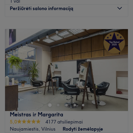
1 val
Peržiūrėti salono informaciją
Pirmadienis
09:00
–
20:00
Antradienis
09:00
–
20:00
Trečiadienis
09:00
–
20:00
Ketvirtadienis
09:00
–
20:00
Penktadienis
09:00
–
20:00
Šeštadienis
09:00
–
18:00
Sekmadienis
Uždaryta
Atidaryti salono profilį
Meistras ir Margarita
5,0
4177 atsiliepimai
Naujamiestis, Vilnius
Rodyti žemėlapyje