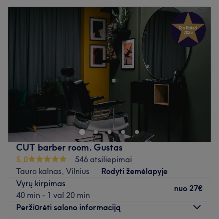
CUT barber room. Gustas
5,0
546 atsiliepimai
Tauro kalnas, Vilnius
Rodyti žemėlapyje
Vyrų kirpimas
nuo
27€
40 min - 1 val 20 min
Peržiūrėti salono informaciją