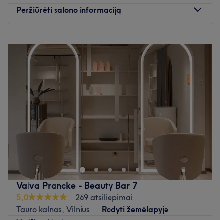
Peržiūrėti salono informaciją
Pirmadienis
09:00
–
19:00
Antradienis
09:00
–
19:00
Trečiadienis
09:00
–
19:00
Ketvirtadienis
09:00
–
19:00
Penktadienis
09:00
–
19:00
Šeštadienis
09:00
–
17:00
Sekmadienis
Uždaryta
YUMI salono interjere vyrauja išskirtinis japoniškas stilius
ir subtilumas. Naujamiestyje, prie pat Santuokų rūmų,
įsikūrusiame salone Jus pasitiks profesionalūs meistrai -
kirpėjai, kosmetologai ir manikiūro-pedikiūro specialistai.
Salono įkūrėja Rasa Starkovskienė yra salono pažiba -
Vaiva Prancke - Beauty Bar 7
virš 30 metų patirties ir toliau nuolat tobulina savo
5,0
269 atsiliepimai
gebėjimus su pasaulinio lygio kirpimų profesionalais.
Tauro kalnas, Vilnius
Rodyti žemėlapyje
Atidaryti salono profilį