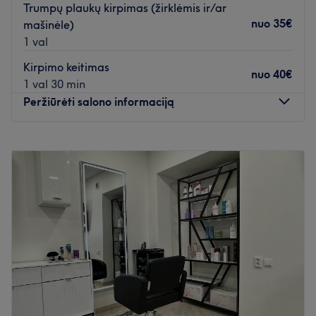
Trumpų plaukų kirpimas (žirklėmis ir/ar
nuo
35€
mašinėle)
1 val
Kirpimo keitimas
nuo
40€
1 val 30 min
Peržiūrėti salono informaciją
Pirmadienis
08:00
–
22:30
Antradienis
08:00
–
22:30
Trečiadienis
08:00
–
22:30
Ketvirtadienis
08:00
–
22:30
Penktadienis
08:00
–
22:30
Šeštadienis
08:00
–
22:30
Sekmadienis
08:00
–
22:30
Nudžiuginkite save nauja šukuosena po apsilankymo
salone Meistras ir Margarita, kuris yra įsikūręs Vilniuje.
Plaukų kirpimas, plaukų tonavimas ir kirpčiukų kirpimas -