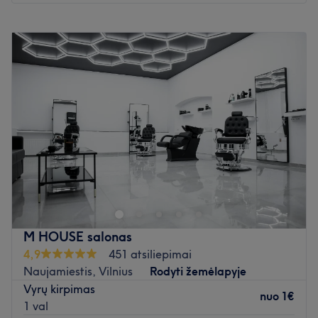
Pirmadienis
10:00
–
19:30
Antradienis
10:00
–
19:30
Trečiadienis
10:00
–
19:30
Ketvirtadienis
10:00
–
19:30
Penktadienis
10:00
–
19:30
Šeštadienis
10:00
–
17:00
Sekmadienis
Uždaryta
PARKINGAS!
Yra nemokama parkingo vietą jūsų automobiliui prie pat
kirpyklos, tik reikia man pranešti telefonu +37067042461
Cut Barber Room – J. Jasinskio g. 3, Vilnius
M HOUSE salonas
Nauja, stilinga kirpykla miesto centre, kur kiekvienas
4,9
451 atsiliepimai
apsilankymas tampa patirtimi. Čia dirba kirpėjas Gustas,
Naujamiestis, Vilnius
Rodyti žemėlapyje
kuris pasirūpins, kad tavo šukuosena būtų nepriekaištinga
Vyrų kirpimas
nuo
1€
– nuo klasikinio vyriško kirpimo iki modernesnių stilių.
1 val