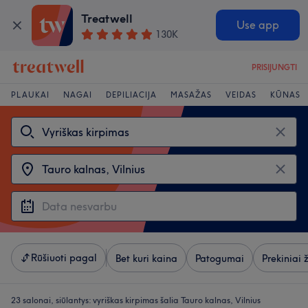
Treatwell
Use app
130K
PRISIJUNGTI
PLAUKAI
NAGAI
DEPILIACIJA
MASAŽAS
VEIDAS
KŪNAS
Rūšiuoti pagal
Bet kuri kaina
Patogumai
Prekiniai 
23 salonai, siūlantys:
vyriškas kirpimas šalia Tauro kalnas, Vilnius