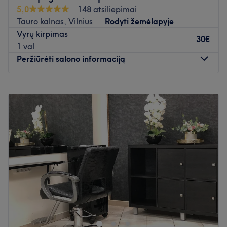
5,0
148 atsiliepimai
Tauro kalnas, Vilnius
Rodyti žemėlapyje
Vyrų kirpimas
30€
1 val
Peržiūrėti salono informaciją
Pirmadienis
09:00
–
20:00
Antradienis
09:00
–
20:00
Trečiadienis
09:00
–
20:00
Ketvirtadienis
09:00
–
20:00
Penktadienis
09:00
–
20:00
Šeštadienis
09:00
–
17:00
Sekmadienis
Uždaryta
Nudžiuginkite save nauja šukuosena po apsilankymo
"DiVėja" grožio studijoje, įsikūrusioje Vilniuje. Plaukų
kirpimas, plaukų dažymas ir plaukų atstatymo procedūros
- tai tik kelios šio puikaus salono siūlomų paslaugų.